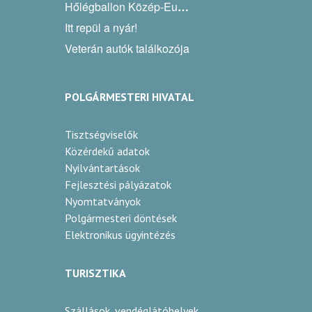
Hőlégballon Közép-Európa Kupa
Itt repül a nyár!
Veterán autók találkozója
POLGÁRMESTERI HIVATAL
Tisztségviselők
Közérdekű adatok
Nyilvántartások
Fejlesztési pályázatok
Nyomtatványok
Polgármesteri döntések
Elektronikus ügyintézés
TURISZTIKA
Szállások, vendéglátóhelyek