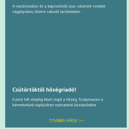
A vasútvonalon és a kapcsolódó ipar, valamint vontató
vágányokon, illetve rakodó területeken.
Csütörtöktől hőségriadó!
A jövő hét elejéig kitart majd a hőség. Szatymazon is
bemehetünk napközben nyitvatartó középületbe.
TOVÁBBI HÍREK >>