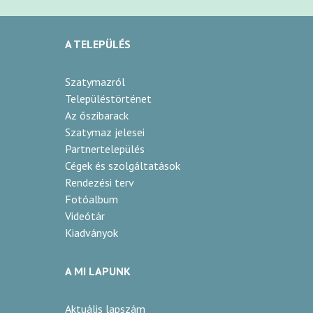
A TELEPÜLÉS
Szatymazról
Településtörténet
Az őszibarack
Szatymaz jelesei
Partnertelepülés
Cégek és szolgáltatások
Rendezési terv
Fotóalbum
Videótár
Kiadványok
A MI LAPUNK
Aktuális lapszám