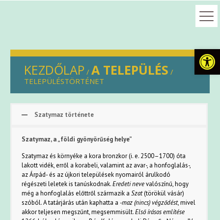
Eszkö
KEZDŐLAP
A TELEPÜLÉS
/
/
TELEPÜLÉSTÖRTÉNET
Szatymaz története
Szatymaz, a „földi gyönyörűség helye”
Szatymaz és környéke a kora bronzkor (i. e. 2500–1700) óta
lakott vidék, erről a korabeli, valamint az avar-, a honfoglalás-,
az Árpád- és az újkori települések nyomairól árulkodó
régészeti leletek is tanúskodnak.
Eredeti neve
valószínű, hogy
még a honfoglalás előttről származik a
Szat
(törökül vásár)
szóból. A tatárjárás után kaphatta a
-maz (nincs) végződést
, mivel
akkor teljesen megszűnt, megsemmisült.
Első írásos említése