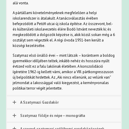
alá vonta.
A pártállami követelményeknek megfelelően a helyi
iskolarendszer is átalakult. A tanácsválasztás évében
befejeződött a Petőfi utcai új iskola építése. Az összevont, bel-
és külterületi iskolavezetés élére Bodó Istvánt nevezték ki; és
megkezdődött a dolgozók képzése is, akik közül sokan még a 6
osztályt sem végezték el. A régi óvoda 1951-ben került a
községi kezelésébe.
Szatymaz első önálló évei – mint látszik – korántsem a boldog
gyermekkor idilljében teltek, inkább nehéz és hosszúra nyúlt
évtized volt ez a falu lakóinak életében. A konszolidáció
ígéretére 1962-ig kellett várni, amikor a VIII. pártkongresszuson
új belpolitikát hirdettek. Az „Aki nincs ellenünk, az velünk van”
jelmondat a lakossággal való kiegyezést, a keményvonalas
politikai terror végét jelentette.
A Szatymazi Gazdakör
Szatymaz földje és népe – monográfia
A szeged-szatymazi szőlőhegyi gazdaközösségek