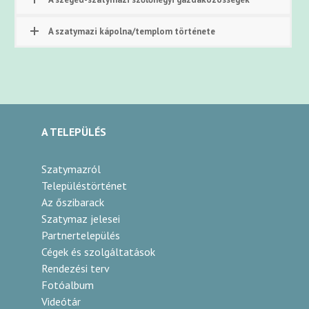
A szatymazi kápolna/templom története
A TELEPÜLÉS
Szatymazról
Településtörténet
Az őszibarack
Szatymaz jelesei
Partnertelepülés
Cégek és szolgáltatások
Rendezési terv
Fotóalbum
Videótár