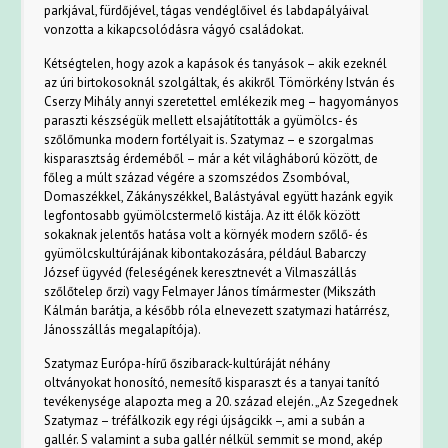
parkjával, fürdőjével, tágas vendéglőivel és labdapályáival
vonzotta a kikapcsolódásra vágyó családokat.
Kétségtelen, hogy azok a kapások és tanyások – akik ezeknél
az úri birtokosoknál szolgáltak, és akikről Tömörkény István és
Cserzy Mihály annyi szeretettel emlékezik meg – hagyományos
paraszti készségük mellett elsajátították a gyümölcs- és
szőlőmunka modern fortélyait is. Szatymaz – e szorgalmas
kisparasztság érdeméből – már a két világháború között, de
főleg a múlt század végére a szomszédos Zsombóval,
Domaszékkel, Zákányszékkel, Balástyával együtt hazánk egyik
legfontosabb gyümölcstermelő kistája. Az itt élők között
sokaknak jelentős hatása volt a környék modern szőlő- és
gyümölcskultúrájának kibontakozására, például Babarczy
József ügyvéd (feleségének keresztnevét a Vilmaszállás
szőlőtelep őrzi) vagy Felmayer János tímármester (Mikszáth
Kálmán barátja, a később róla elnevezett szatymazi határrész,
Jánosszállás megalapítója).
Szatymaz Európa-hírű őszibarack-kultúráját néhány
oltványokat honosító, nemesítő kisparaszt és a tanyai tanító
tevékenysége alapozta meg a 20. század elején. „Az Szegednek
Szatymaz – tréfálkozik egy régi újságcikk –, ami a subán a
gallér. S valamint a suba gallér nélkül semmit se mond, akép