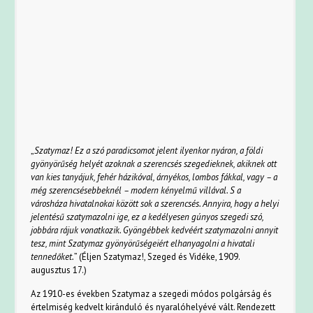
„
Szatymaz! Ez a szó paradicsomot jelent ilyenkor nyáron, a földi
gyönyörűség helyét azoknak a szerencsés szegedieknek, akiknek ott
van kies tanyájuk, fehér házikóval, árnyékos, lombos fákkal, vagy – a
még szerencsésebbeknél – modern kényelmű villával. S a
városháza hivatalnokai között sok a szerencsés. Annyira, hogy a helyi
jelentésű szatymazolni ige, ez a kedélyesen gúnyos szegedi szó,
jobbára rájuk vonatkozik. Gyöngébbek kedvéért szatymazolni annyit
tesz, mint Szatymaz gyönyörűségeiért elhanyagolni a hivatali
tennedőket.
” (Éljen Szatymaz!, Szeged és Vidéke, 1909.
augusztus 17.)
Az 1910-es években Szatymaz a szegedi módos polgárság és
értelmiség kedvelt kiránduló és nyaralóhelyévé vált. Rendezett