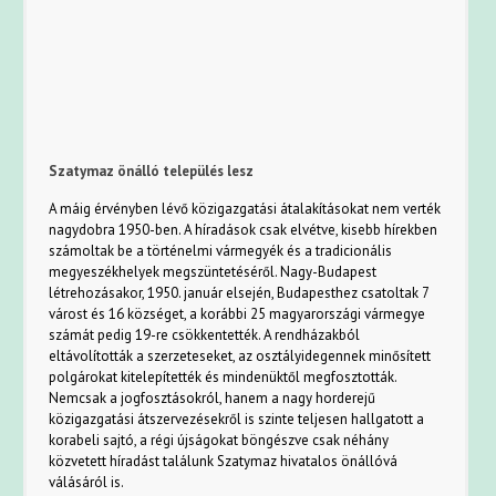
Szatymaz önálló település lesz
A máig érvényben lévő közigazgatási átalakításokat nem verték
nagydobra 1950-ben. A híradások csak elvétve, kisebb hírekben
számoltak be a történelmi vármegyék és a tradicionális
megyeszékhelyek megszüntetéséről. Nagy-Budapest
létrehozásakor, 1950. január elsején, Budapesthez csatoltak 7
várost és 16 községet, a korábbi 25 magyarországi vármegye
számát pedig 19-re csökkentették. A rendházakból
eltávolították a szerzeteseket, az osztályidegennek minősített
polgárokat kitelepítették és mindenüktől megfosztották.
Nemcsak a jogfosztásokról, hanem a nagy horderejű
közigazgatási átszervezésekről is szinte teljesen hallgatott a
korabeli sajtó, a régi újságokat böngészve csak néhány
közvetett híradást találunk Szatymaz hivatalos önállóvá
válásáról is.