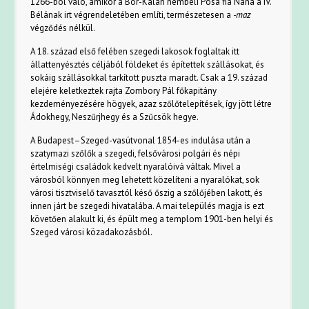
1266-ból való, amikor a Bór-Kalán nembeli Pósa fia Nána a IV.
Bélának irt végrendeletében említi, természetesen a
-maz
végződés nélkül.
A 18. század első felében szegedi lakosok foglaltak itt
állattenyésztés céljából földeket és építettek szállásokat, és
sokáig szállásokkal tarkított puszta maradt. Csak a 19. század
elejére keletkeztek rajta Zombory Pál főkapitány
kezdeményezésére högyek, azaz szőlőtelepítések, így jött létre
Ádokhegy, Neszűrjhegy és a Szűcsök hegye.
A Budapest–Szeged-vasútvonal 1854-es indulása után a
szatymazi szőlők a szegedi, felsővárosi polgári és népi
értelmiségi családok kedvelt nyaralóivá váltak. Mivel a
városból könnyen meg lehetett közelíteni a nyaralókat, sok
városi tisztviselő tavasztól késő őszig a szőlőjében lakott, és
innen járt be szegedi hivatalába. A mai település magja is ezt
követően alakult ki, és épült meg a templom 1901-ben helyi és
Szeged városi közadakozásból.