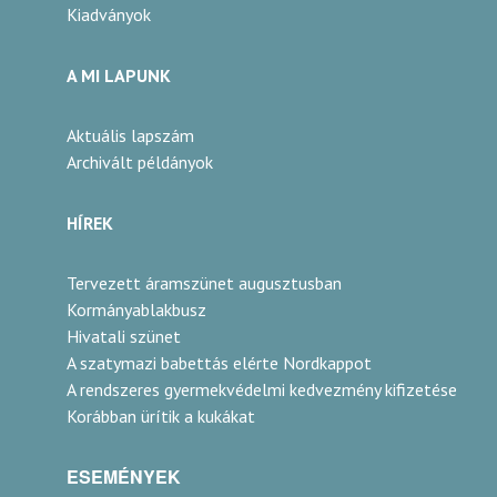
Kiadványok
A MI LAPUNK
Aktuális lapszám
Archivált példányok
HÍREK
Tervezett áramszünet augusztusban
Kormányablakbusz
Hivatali szünet
A szatymazi babettás elérte Nordkappot
A rendszeres gyermekvédelmi kedvezmény kifizetése
Korábban ürítik a kukákat
ESEMÉNYEK