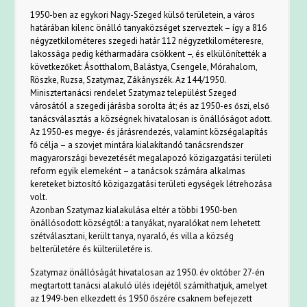
1950-ben az egykori Nagy-Szeged külső területein, a város
határában kilenc önálló tanyaközséget szerveztek – így a 816
négyzetkilométeres szegedi határ 112 négyzetkilométeresre,
lakossága pedig kétharmadára csökkent –, és elkülönítették a
következőket: Ásotthalom, Balástya, Csengele, Mórahalom,
Röszke, Ruzsa, Szatymaz, Zákányszék. Az 144/1950.
Minisztertanácsi rendelet Szatymaz települést Szeged
városától a szegedi járásba sorolta át; és az 1950-es őszi, első
tanácsválasztás a községnek hivatalosan is önállóságot adott.
Az 1950-es megye- és járásrendezés, valamint községalapítás
fő célja – a szovjet mintára kialakítandó tanácsrendszer
magyarországi bevezetését megalapozó közigazgatási területi
reform egyik elemeként – a tanácsok számára alkalmas
kereteket biztosító közigazgatási területi egységek létrehozása
volt.
Azonban Szatymaz kialakulása eltér a többi 1950-ben
önállósodott községtől: a tanyákat, nyaralókat nem lehetett
szétválasztani, került tanya, nyaraló, és villa a község
belterületére és külterületére is.
Szatymaz önállóságát hivatalosan az 1950. év október 27-én
megtartott tanácsi alakuló ülés idejétől számíthatjuk, amelyet
az 1949-ben elkezdett és 1950 őszére csaknem befejezett