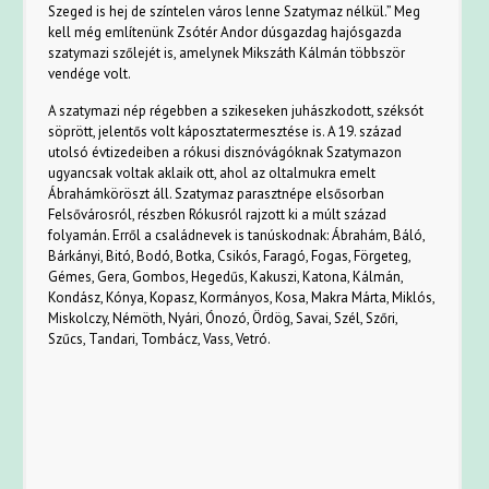
Szeged is hej de színtelen város lenne Szatymaz nélkül.” Meg
kell még említenünk Zsótér Andor dúsgazdag hajósgazda
szatymazi szőlejét is, amelynek Mikszáth Kálmán többször
vendége volt.
A szatymazi nép régebben a szikeseken juhászkodott, széksót
söprött, jelentős volt káposztatermesztése is. A 19. század
utolsó évtizedeiben a rókusi disznóvágóknak Szatymazon
ugyancsak voltak aklaik ott, ahol az oltalmukra emelt
Ábrahámköröszt áll. Szatymaz parasztnépe elsősorban
Felsővárosról, részben Rókusról rajzott ki a múlt század
folyamán. Erről a családnevek is tanúskodnak: Ábrahám, Báló,
Bárkányi, Bitó, Bodó, Botka, Csikós, Faragó, Fogas, Förgeteg,
Gémes, Gera, Gombos, Hegedűs, Kakuszi, Katona, Kálmán,
Kondász, Kónya, Kopasz, Kormányos, Kosa, Makra Márta, Miklós,
Miskolczy, Némöth, Nyári, Ónozó, Ördög, Savai, Szél, Szőri,
Szűcs, Tandari, Tombácz, Vass, Vetró.