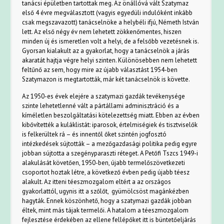
tanácsi épületben tartottak meg. Az önállóvá vált Szatymaz
első 4 évre megválasztott (vagyis egyedüli indulóként inkább
csak megszavazott) tanácselnöke a helybéli ifjú, Németh István
lett. Az első négy év nem lehetett zökkenőmentes, hiszen
minden új és ismeretlen volt a helyi, de a felsőbb vezetésnek is.
Gyorsan kialakult az a gyakorlat, hogy a tanácselnök a járás
akaratát hajtja végre helyi szinten. Különösebben nem lehetett
feltűnő az sem, hogy mire az újabb választást 1954-ben
Szatymazon is megtartották, már két tanácselnök is követte.
Az 1950-es évek elejére a szatymazi gazdák tevékenysége
szinte lehetetlenné vált a pártállami adminisztráció és a
kíméletlen beszolgáltatási kötelezettség miatt. Ebben az évben
kibővítették a kuláklistát: iparosok, értelmiségiek és tisztviselők
is felkerültek rá – és innentől őket szintén jogfosztó
intézkedések sújtották – a mezőgazdasági politika pedig egyre
jobban sújtotta a szegényparaszti réteget. A Petőfi Tszcs 1949-i
alakulását követően, 1950-ben, újabb termelőszövetkezeti
csoportot hoztak létre, a következő évben pedig újabb téesz
alakult. Az itteni téeszmozgalom eltért a az országos
gyakorlattól, ugynis itt a szőlőt, gyümölcsöst magánkézben
hagyták. Ennek köszönhető, hogy a szatymazi gazdák jobban
éltek, mint más tájak termelői. A hatalom a téeszmozgalom
fejlesztése érdekében az ellene fellépőket itt is büntetőeljárás