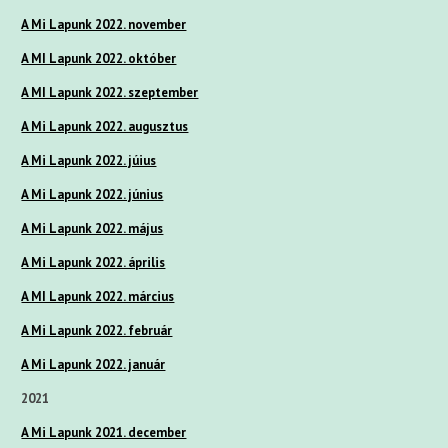
A Mi Lapunk 2022. november
A MI Lapunk 2022. október
A MI Lapunk 2022. szeptember
A Mi Lapunk 2022. augusztus
A
Mi Lapunk 2022. júius
A Mi Lapunk 2022. június
A Mi Lapunk 2022. május
A Mi Lapunk 2022. április
A MI Lapunk 2022. március
A Mi Lapunk 2022. február
A Mi Lapunk 2022. január
2021
A Mi Lapunk 2021. december