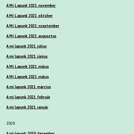
A Mi Lapunk 2021. november
A Mi Lapunk 2021. október
A Mi Lapunk 2021. szeptember
A Mi Lapunk 2021. augusztus
A mi lapunk 2021. július
A mi lapunk 2021. június
A Mi Lapunk 2021. május
A Mi Lapunk 2021. május
A mi lapunk 2021. március
A mi lapunk 2021. február
A mi lapunk 2021. január
2020
A mi lapunk 2020. december