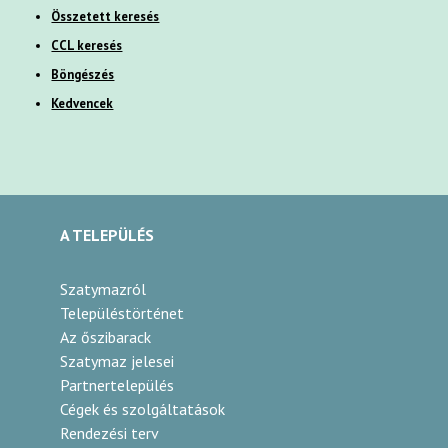
Összetett keresés
CCL keresés
Böngészés
Kedvencek
A TELEPÜLÉS
Szatymazról
Településtörténet
Az őszibarack
Szatymaz jelesei
Partnertelepülés
Cégek és szolgáltatások
Rendezési terv