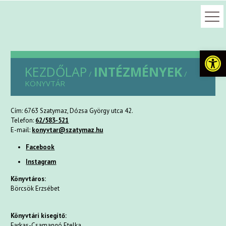
Eszkö
KEZDŐLAP
INTÉZMÉNYEK
/
/
KÖNYVTÁR
Cím: 6763 Szatymaz, Dózsa György utca 42.
Telefon:
62/583-521
E-mail:
konyvtar@szatymaz.hu
Facebook
Instagram
Könyvtáros:
Börcsök Erzsébet
Könyvtári kisegítő:
Farkas-Csamangó Etelka