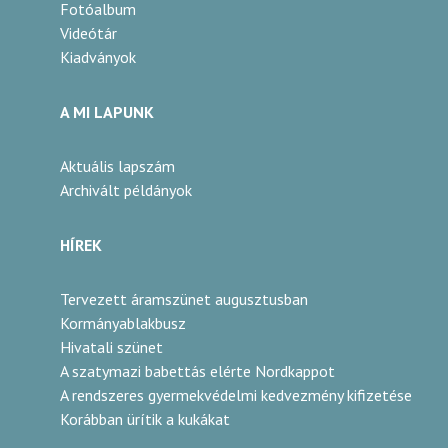
Fotóalbum
Videótár
Kiadványok
A MI LAPUNK
Aktuális lapszám
Archivált példányok
HÍREK
Tervezett áramszünet augusztusban
Kormányablakbusz
Hivatali szünet
A szatymazi babettás elérte Nordkappot
A rendszeres gyermekvédelmi kedvezmény kifizetése
Korábban ürítik a kukákat