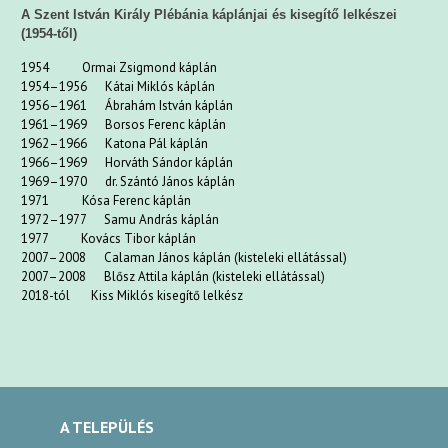
A Szent István Király Plébánia káplánjai és kisegítő lelkészei
(1954-től)
1954 Ormai Zsigmond káplán
1954–1956 Kátai Miklós káplán
1956–1961 Ábrahám István káplán
1961–1969 Borsos Ferenc káplán
1962–1966 Katona Pál káplán
1966–1969 Horváth Sándor káplán
1969–1970 dr. Szántó János káplán
1971 Kósa Ferenc káplán
1972–1977 Samu András káplán
1977 Kovács Tibor káplán
2007–2008 Calaman János káplán (kisteleki ellátással)
2007–2008 Blősz Attila káplán (kisteleki ellátással)
2018-tól Kiss Miklós kisegítő lelkész
A TELEPÜLÉS