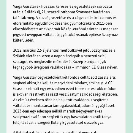
Varga Gusztávék hosszas keresés és egyeztetések sorozata
után a Szilánk új, 21. századi otthonát Szatymaz határában
találták meg. A község vezetése és a cégvezetés kölcsönös és
előremutató együttműködésének gyümölcseként 2011-ben
elkezdődhetett az ekkor már Közép-európai szinten is magasan
jegyzett üvegipari vállalat új gyártóbázisának építése Szatymaz
külterületén.
2012. március 22-e jelentős mérföldkövet jelöl Szatymaz és a
Szilánk életében: ezen a napon átvágták a nemzeti színű
szalagot, és megkezdte működését Közép-Európa egyik
legnagyobb üvegipari vállalkozása – immáron CE Glass néven.
Varga Gusztáv cégvezetőként két fontos célt tűzött zászlajára:
segíteni akkor, ha kell és megvédeni mindazt, ami helyi. A CE
Glass az elmúlt egy évtizedben ezért többször és több módon
is aktívan részt vett és részt vesz Szatymaz közösségi életében.
Az elmúlt években több bajba jutott családon is segített a
vállalat és munkatársai támogatásokkal, adománygyűjtéssel.
2023-ban egy édesapa nélkül maradt négygyermekes
szatymazi családon segítettek egy használaton kívüli tanya
felújításával a szegedi Rotary Egyesülettel összefogva.
A fiataloknak és a családoknak a vállalat nemcsak