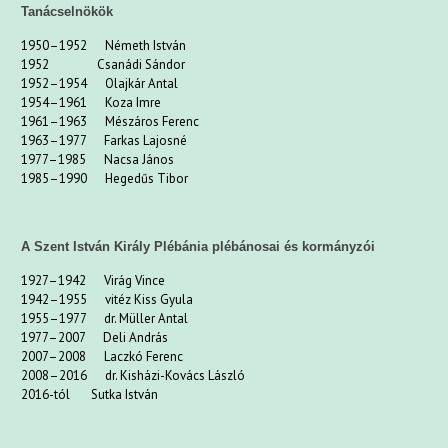
Tanácselnökök
1950–1952 Németh István
1952 Csanádi Sándor
1952–1954 Olajkár Antal
1954–1961 Koza Imre
1961–1963 Mészáros Ferenc
1963–1977 Farkas Lajosné
1977–1985 Nacsa János
1985–1990 Hegedűs Tibor
A Szent István Király Plébánia plébánosai és kormányzói
1927–1942 Virág Vince
1942–1955 vitéz Kiss Gyula
1955–1977 dr. Müller Antal
1977–2007 Deli András
2007–2008 Laczkó Ferenc
2008–2016 dr. Kisházi-Kovács László
2016-tól Sutka István