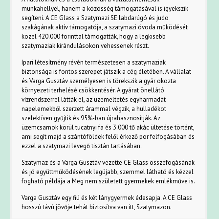
munkahellyel, hanem a közösség támogatásával is igyekszik
segíteni. A CE Glass a Szatymazi SE labdarúgó és judo
szakágának aktív támogatója, a szatymazi óvoda működését
közel 420.000 forinttal támogatták, hogy a legkisebb
szatymaziak kirándulásokon vehessenek részt.
Ipari létesítmény révén természetesen a szatymaziak
biztonsága is fontos szerepet játszik a cég életében. A vállalat
és Varga Gusztáv személyesen is törekszik a gyár okozta
környezeti terhelésé csökkentésér. A gyárat önellátó
vízrendszerrel látták el, az üzemeltetés egyharmadát
napelemekből szerzett árammal végzik, a hulladékot
szelektíven gyűjtik és 95%-ban újrahasznosítják. Az
üzemcsarnok körül tucatnyi fa és 3.000 tő akác ültetése történt,
ami segít majd a szántóföldek felől érkező por felfogásában és
ezzel a szatymazi levegő tisztán tartásában.
Szatymaz és a Varga Gusztáv vezette CE Glass összefogásának
és jó együttműködésének legújabb, szemmel látható és kézzel
fogható példája a Meg nem született gyermekek emlékműve is.
Varga Gusztáv egy fiú és két lánygyermek édesapja. A CE Glass
hosszú távú jövője tehát biztosítva van itt, Szatymazon.