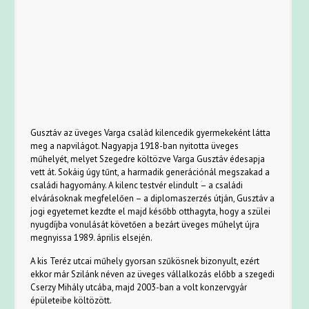
Gusztáv az üveges Varga család kilencedik gyermekeként látta
meg a napvilágot. Nagyapja 1918-ban nyitotta üveges
műhelyét, melyet Szegedre költözve Varga Gusztáv édesapja
vett át. Sokáig úgy tűnt, a harmadik generációnál megszakad a
családi hagyomány. A kilenc testvér elindult ؘ– a családi
elvárásoknak megfelelően – a diplomaszerzés útján, Gusztáv a
jogi egyetemet kezdte el majd később otthagyta, hogy a szülei
nyugdíjba vonulását követően a bezárt üveges műhelyt újra
megnyissa 1989. április elsején.
A kis Teréz utcai műhely gyorsan szűkösnek bizonyult, ezért
ekkor már Szilánk néven az üveges vállalkozás előbb a szegedi
Cserzy Mihály utcába, majd 2003-ban a volt konzervgyár
épületeibe költözött.