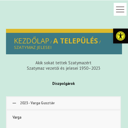
Eszkö
KEZDŐLAP
A TELEPÜLÉS
/
/
SZATYMAZ JELESEI
Akik sokat tettek Szatymazért
Szatymaz vezetői és jelesei 1950–2023
Díszpolgárok
2023 - Varga Gusztáv
Varga