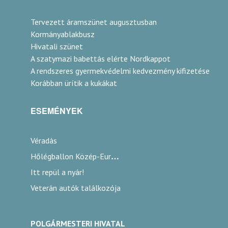
Tervezett áramszünet augusztusban
Kormányablakbusz
Hivatali szünet
A szatymazi babettás elérte Nordkappot
A rendszeres gyermekvédelmi kedvezmény kifizetése
Korábban ürítik a kukákat
ESEMÉNYEK
Véradás
Hőlégballon Közép-Európa Kupa
Itt repül a nyár!
Veterán autók találkozója
POLGÁRMESTERI HIVATAL