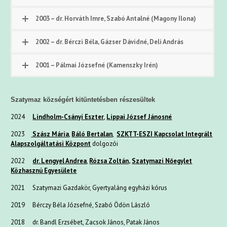
2003 – dr. Horváth Imre, Szabó Antalné (Magony Ilona)
2002 – dr. Bérczi Béla, Gázser Dávidné, Deli András
2001 – Pálmai Józsefné (Kamenszky Irén)
Szatymaz községért kitüntetésben részesültek
2024
Lindholm-Csányi Eszter
,
Lippai József Jánosné
2023
Szász Mária
,
Báló Bertalan
,
SZKTT-ESZI Kapcsolat Integrált
Alapszolgáltatási Központ
dolgozói
2022
dr. Lengyel Andrea
,
Rózsa Zoltán,
Szatymazi Nőegylet
Közhasznú Egyesülete
2021 Szatymazi Gazdakör, Gyertyaláng egyházi kórus
2019 Bérczy Béla Józsefné, Szabó Ödön László
2018 dr. Bandl Erzsébet, Zacsok János, Patak János