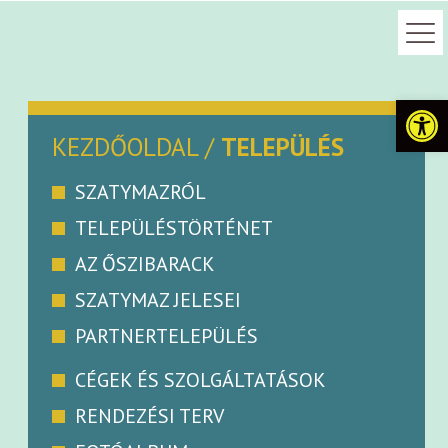
Eszkö
KEZDŐOLDAL
/
TELEPÜLÉS
SZATYMAZRÓL
TELEPÜLÉSTÖRTÉNET
AZ ŐSZIBARACK
SZATYMAZ JELESEI
PARTNERTELEPÜLÉS
CÉGEK ÉS SZOLGÁLTATÁSOK
RENDEZÉSI TERV