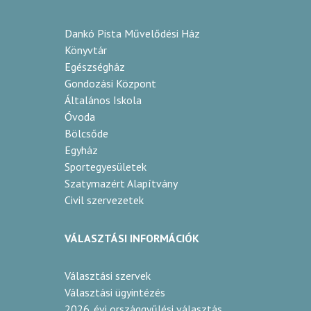
Dankó Pista Művelődési Ház
Könyvtár
Egészségház
Gondozási Központ
Általános Iskola
Óvoda
Bölcsőde
Egyház
Sportegyesületek
Szatymazért Alapítvány
Civil szervezetek
VÁLASZTÁSI INFORMÁCIÓK
Választási szervek
Választási ügyintézés
2026. évi országgyűlési választás