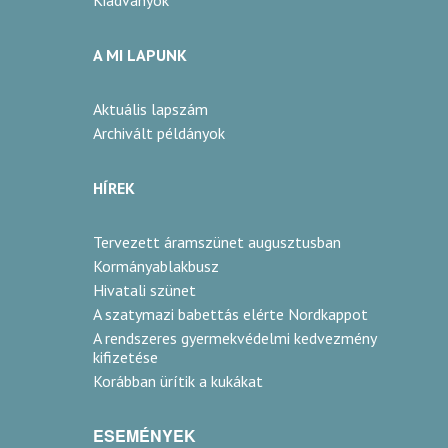
Kiadványok
A MI LAPUNK
Aktuális lapszám
Archivált példányok
HÍREK
Tervezett áramszünet augusztusban
Kormányablakbusz
Hivatali szünet
A szatymazi babettás elérte Nordkappot
A rendszeres gyermekvédelmi kedvezmény
kifizetése
Korábban ürítik a kukákat
ESEMÉNYEK