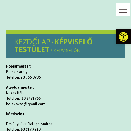
Eszkö
KEZDŐLAP
KÉPVISELŐ
/
TESTÜLET
/ KÉPVISELŐK
Polgármester:
Barna Károly
Telefon:
20 956 8786
Alpolgármester:
Kakas Béla
Telefon:
30 6481755
belakakas@gmail.com
Képviselők:
Dékányné dr. Balogh Andrea
Telefon:
30 517 7820