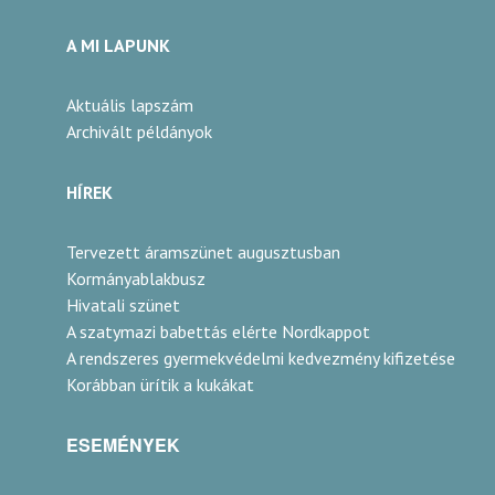
A MI LAPUNK
Aktuális lapszám
Archivált példányok
HÍREK
Tervezett áramszünet augusztusban
Kormányablakbusz
Hivatali szünet
A szatymazi babettás elérte Nordkappot
A rendszeres gyermekvédelmi kedvezmény kifizetése
Korábban ürítik a kukákat
ESEMÉNYEK