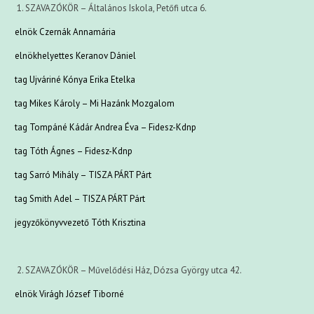
1. SZAVAZÓKÖR – Általános Iskola, Petőfi utca 6.
elnök Czernák Annamária
elnökhelyettes Keranov Dániel
tag Ujváriné Kónya Erika Etelka
tag Mikes Károly – Mi Hazánk Mozgalom
tag Tompáné Kádár Andrea Éva – Fidesz-Kdnp
tag Tóth Ágnes – Fidesz-Kdnp
tag Sarró Mihály – TISZA PÁRT Párt
tag Smith Adel – TISZA PÁRT Párt
jegyzőkönyvvezető Tóth Krisztina
2. SZAVAZÓKÖR – Művelődési Ház, Dózsa György utca 42.
elnök Virágh József Tiborné