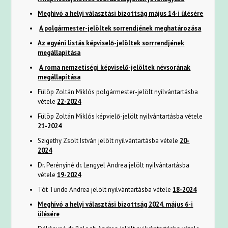
Meghívó a helyi választási bizottság május 14-i ülésére
A polgármester-jelöltek sorrendjének meghatározása
Az egyéni listás képviselő-jelöltek sorrrendjének
megállapítása
A roma nemzetiségi képviselő-jelöltek névsorának
megállapítása
Fülöp Zoltán Miklós polgármester-jelölt nyilvántartásba
vétele
22-2024
Fülöp Zoltán Miklós képvielő-jelölt nyilvántartásba vétele
21-2024
Szigethy Zsolt István jelölt nyilvántartásba vétele
20-
2024
Dr. Perényiné dr. Lengyel Andrea jelölt nyilvántartásba
vétele
19-2024
Tót Tünde Andrea jelölt nyilvántartásba vétele
18-2024
Meghívó a helyi választási bizottság 2024. május 6-i
ülésére