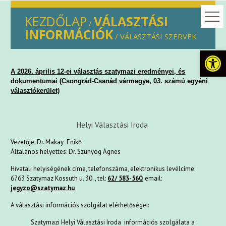
KEZDŐLAP
VÁLASZTÁSI
/
INFORMÁCIÓK
/ VÁLASZTÁSI SZERVEK
Eszkö
A 2026. április 12-ei választás szatymazi eredményei, és
dokumentumai (Csongrád-Csanád vármegye, 03. számú egyéni
választókerület)
Helyi Választási Iroda
Vezetője: Dr. Makay Enikő
Általános helyettes: Dr. Szunyog Ágnes
Hivatali helyiségének címe, telefonszáma, elektronikus levélcíme:
6763 Szatymaz Kossuth u. 30. , tel:
62/ 583-560
, email:
jegyzo@szatymaz.hu
A választási információs szolgálat elérhetőségei:
Szatymazi Helyi Választási Iroda információs szolgálata a