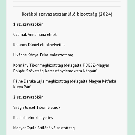
Korábbi szavazatszámláló bizottság (2024)
1. sz. szavazókör
Czernák Annamária elnök
Keranov Dániel elnökhelyettes
Újváriné Kónya Erika választott tag
Kormány Tibor megbízott tag (delegálta: FIDESZ -Magyar
Polgári Szövetség, Kereszténydemokrata Néppárt)
Pálné Daruka Lejla megbízott tag (delegálta: Magyar Kétfarkú
Kutya Párt)
2. sz. szavazókör
Virágh József Tiborné elnök
Kis Judit elnökhelyettes
Magyar Gyula Attiláné választott tag