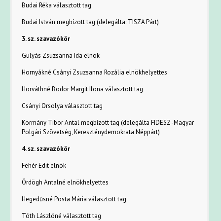
Budai Réka választott tag
Budai István megbízott tag (delegálta: TISZA Párt)
3. sz. szavazókör
Gulyás Zsuzsanna Ida elnök
Hornyákné Csányi Zsuzsanna Rozália elnökhelyettes
Horváthné Bodor Margit Ilona választott tag
Csányi Orsolya választott tag
Kormány Tibor Antal megbízott tag (delegálta FIDESZ -Magyar
Polgári Szövetség, Kereszténydemokrata Néppárt)
4. sz. szavazókör
Fehér Edit elnök
Ördögh Antalné elnökhelyettes
Hegedűsné Posta Mária választott tag
Tóth Lászlóné választott tag