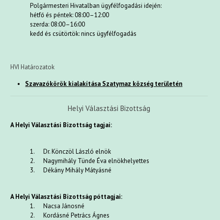
Polgármesteri Hivatalban ügyfélfogadási idején:
hétfő és péntek: 08:00–12:00
szerda: 08:00–16:00
kedd és csütörtök: nincs ügyfélfogadás
HVI Határozatok
Szavazókörök kialakítása Szatymaz község területén
Helyi Választási Bizottság
A Helyi Választási Bizottság tagjai:
1. Dr. Könczöl László elnök
2. Nagymihály Tünde Éva elnökhelyettes
3. Dékány Mihály Mátyásné
A Helyi Választási Bizottság póttagjai:
1. Nacsa Jánosné
2. Kordásné Petrács Ágnes