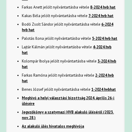
Farkas Anett jelölt nyilvántartásba vétele
8-2024 hvb hat
Kakas Béla jelölt nyilvántartásba vétele
7-2024 hvb hat
Bodó Zsolt Sándor jelölt nyilvántartásba vétele
6-2024
hvb hat
Palotás Ilona jelölt nyilvántartásba vétele
5-2024 hvb hat
Lajtár Kálmán jelölt nyilvántartásba vétele
4-2024 hvb
hat
Kolompár Ibolya jelölt nyilvántartásba vétele
3-2024 hvb
hat
Farkas Ramóna jelölt nyilvántartásba vétele
2-2024 hvb
hat
Benes József jelölt nyilvántartásba vétele
1-2024 hvbhat
Meghívó a helyi választási bizottság 2024. április 26-i
ülésére
Jegyzőkönyv a szatymazi HVB alakuló üléséről (2023.
nov. 28.)
Az alakuló ülés hivatalos meghívója