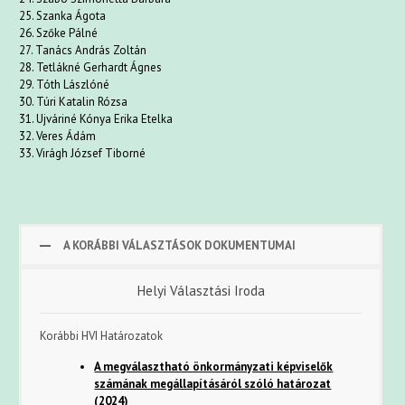
25. Szanka Ágota
26. Szőke Pálné
27. Tanács András Zoltán
28. Tetlákné Gerhardt Ágnes
29. Tóth Lászlóné
30. Túri Katalin Rózsa
31. Ujváriné Kónya Erika Etelka
32. Veres Ádám
33. Virágh József Tiborné
A KORÁBBI VÁLASZTÁSOK DOKUMENTUMAI
Helyi Választási Iroda
Korábbi HVI Határozatok
A megválasztható önkormányzati képviselők
számának megállapításáról szóló határozat
(2024)