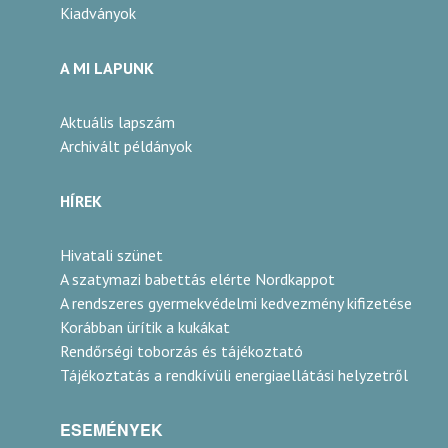
Kiadványok
A MI LAPUNK
Aktuális lapszám
Archivált példányok
HÍREK
Hivatali szünet
A szatymazi babettás elérte Nordkappot
A rendszeres gyermekvédelmi kedvezmény kifizetése
Korábban ürítik a kukákat
Rendőrségi toborzás és tájékoztató
Tájékoztatás a rendkívüli energiaellátási helyzetről
ESEMÉNYEK