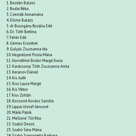
1. Bezdán Balázs
2. Budai Réka
3. Czernák Annamária
4. Döme Balázs
5. dr. Buzogány Rozália Edit
6. Dr. Tóth Bettina
7. Fehér Edit
8. Gémes Erzsébet
9. Gulyás Zsuzsanna Ida
10. Hegedűsné Posta Mária
11. Horváthné Bodor Margit Ilona
12. Karácsonyi Tóth Zsuzsanna Anita
13. Keranov Dániel
14. Kis Judit
15. Kiss Laura Margit
16. Kis Viktor
17. Kiss Zoltán
18. Kocsisné Kovács Sarolta
19. Lippai József Jánosné
20. Márki Patrik
21. Mellisné Tót Rita
22. Szabó Dezső
23. Szabó Sára Mária
24. Szabó Szimonetta Barbara