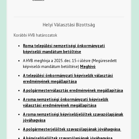
Helyi Választási Bizottság
Korábbi HVB határozatok
Roma települési nemzetiségi önkormányzati
képviselői mandátum betöltése
A HVB meghívja a 2025. dec. 15-i ülésre (Megüresedett
képviselői mandátum betöltése)
Meghívó
A települési önkormányzati képviselők választási
eredményének megállapítása
A polgármesterválasztás eredményének megállapítása
A roma nemzetiségi önkormányzati képviselők
választási eredményének megállapítása
A roma nemzetiségi képviselőjelöltek szavazólapjának
jóváhagyása
A polgármesterjelöltek szavazólapjának jóváhagyása
A képviselőjelöltek szavazólapjának jóváhagyása