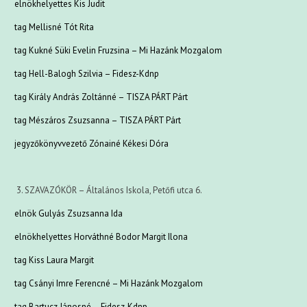
elnökhelyettes Kis Judit
tag Mellisné Tót Rita
tag Kukné Süki Evelin Fruzsina – Mi Hazánk Mozgalom
tag Hell-Balogh Szilvia – Fidesz-Kdnp
tag Király András Zoltánné – TISZA PÁRT Párt
tag Mészáros Zsuzsanna – TISZA PÁRT Párt
jegyzőkönyvvezető Zónainé Kékesi Dóra
3. SZAVAZÓKÖR – Általános Iskola, Petőfi utca 6.
elnök Gulyás Zsuzsanna Ida
elnökhelyettes Horváthné Bodor Margit Ilona
tag Kiss Laura Margit
tag Csányi Imre Ferencné – Mi Hazánk Mozgalom
tag Bartucz Jánosné – Fidesz-Kdnp