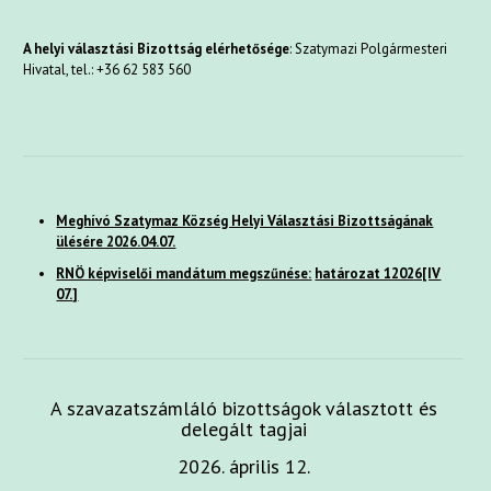
A helyi választási Bizottság elérhetősége
: Szatymazi Polgármesteri
Hivatal, tel.: +36 62 583 560
Meghívó Szatymaz Község Helyi Választási Bizottságának
ülésére 2026.04.07.
RNÖ képviselői mandátum megszűnése:
határozat 12026[IV
07.]
A szavazatszámláló bizottságok választott és
delegált tagjai
2026. április 12.