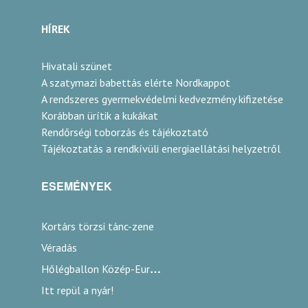
HÍREK
Hivatali szünet
A szatymazi babettás elérte Nordkappot
A rendszeres gyermekvédelmi kedvezmény kifizetése
Korábban ürítik a kukákat
Rendőrségi toborzás és tájékoztató
Tájékoztatás a rendkívüli energiaellátási helyzetről
ESEMÉNYEK
Kortárs törzsi tánc-zene
Véradás
Hőlégballon Közép-Európa Kupa
Itt repül a nyár!