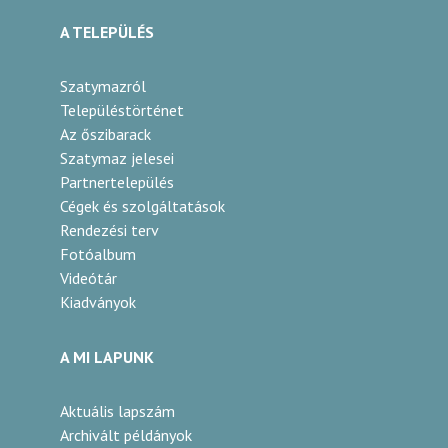
A TELEPÜLÉS
Szatymazról
Településtörténet
Az őszibarack
Szatymaz jelesei
Partnertelepülés
Cégek és szolgáltatások
Rendezési terv
Fotóalbum
Videótár
Kiadványok
A MI LAPUNK
Aktuális lapszám
Archivált példányok