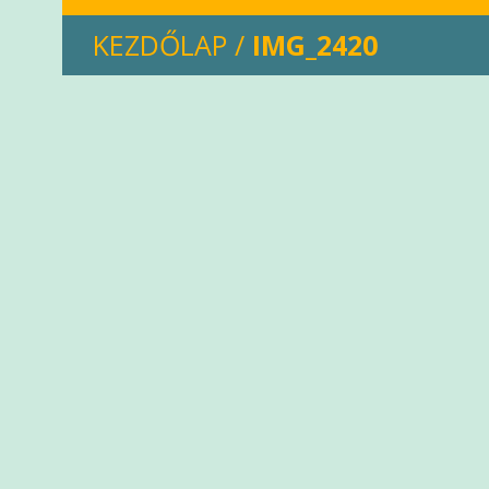
KEZDŐLAP
/
IMG_2420