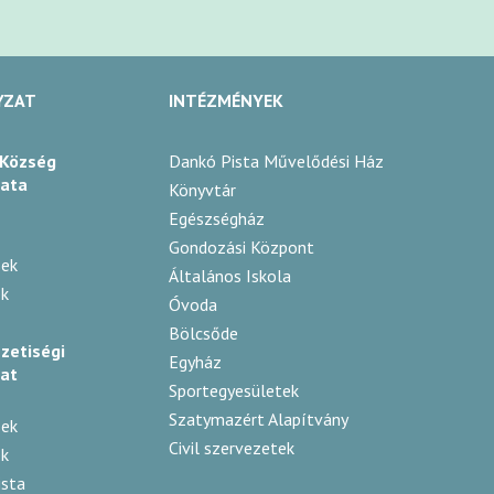
YZAT
INTÉZMÉNYEK
 Község
Dankó Pista Művelődési Ház
ata
Könyvtár
Egészségház
Gondozási Központ
sek
Általános Iskola
k
Óvoda
Bölcsőde
zetiségi
Egyház
at
Sportegyesületek
Szatymazért Alapítvány
sek
Civil szervezetek
k
ista