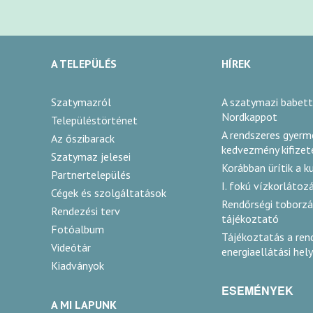
A TELEPÜLÉS
HÍREK
Szatymazról
A szatymazi babett
Nordkappot
Településtörténet
A rendszeres gyer
Az őszibarack
kedvezmény kifizet
Szatymaz jelesei
Korábban ürítik a k
Partnertelepülés
I. fokú vízkorlátoz
Cégek és szolgáltatások
Rendőrségi toborzá
Rendezési terv
tájékoztató
Fotóalbum
Tájékoztatás a rend
Videótár
energiaellátási hel
Kiadványok
ESEMÉNYEK
A MI LAPUNK