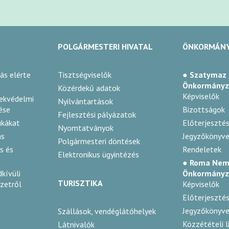
POLGÁRMESTERI HIVATAL
ÖNKORMÁN
ás elérte
Tisztségviselők
● Szatymaz
Önkormányz
Közérdekű adatok
Képviselők
mekvédelmi
Nyilvántartások
ése
Bizottságok
Fejlesztési pályázatok
ukákat
Előterjeszté
Nyomtatványok
ás
Jegyzőkönyve
Polgármesteri döntések
s és
Rendeletek
Elektronikus ügyintézés
● Roma Nem
kívüli
Önkormányz
TURISZTIKA
yzetről
Képviselők
Előterjeszté
Jegyzőkönyve
Szállások, vendéglátóhelyek
Közzétételi l
Látnivalók