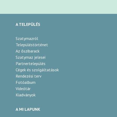
A TELEPÜLÉS
Szatymazról
Településtörténet
Az őszibarack
Szatymaz jelesei
Partnertelepülés
Cégek és szolgáltatások
Rendezési terv
Fotóalbum
Videótár
Kiadványok
A MI LAPUNK