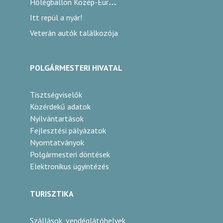
Hőlégballon Közép-Európa Kupa
Itt repül a nyár!
Veterán autók találkozója
POLGÁRMESTERI HIVATAL
Tisztségviselők
Közérdekű adatok
Nyilvántartások
Fejlesztési pályázatok
Nyomtatványok
Polgármesteri döntések
Elektronikus ügyintézés
TURISZTIKA
Szállások, vendéglátóhelyek