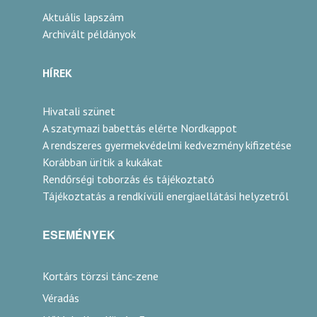
Aktuális lapszám
Archivált példányok
HÍREK
Hivatali szünet
A szatymazi babettás elérte Nordkappot
A rendszeres gyermekvédelmi kedvezmény kifizetése
Korábban ürítik a kukákat
Rendőrségi toborzás és tájékoztató
Tájékoztatás a rendkívüli energiaellátási helyzetről
ESEMÉNYEK
Kortárs törzsi tánc-zene
Véradás