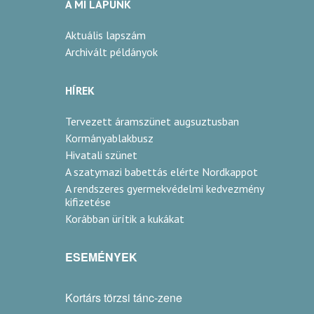
A MI LAPUNK
Aktuális lapszám
Archivált példányok
HÍREK
Tervezett áramszünet augsuztusban
Kormányablakbusz
Hivatali szünet
A szatymazi babettás elérte Nordkappot
A rendszeres gyermekvédelmi kedvezmény
kifizetése
Korábban ürítik a kukákat
ESEMÉNYEK
Kortárs törzsi tánc-zene