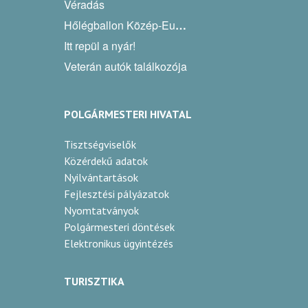
Véradás
Hőlégballon Közép-Európa Kupa
Itt repül a nyár!
Veterán autók találkozója
POLGÁRMESTERI HIVATAL
Tisztségviselők
Közérdekű adatok
Nyilvántartások
Fejlesztési pályázatok
Nyomtatványok
Polgármesteri döntések
Elektronikus ügyintézés
TURISZTIKA