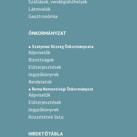
Szállások, vendéglátóhelyek
Látnivalók
Gasztronómia
ÖNKORMÁNYZAT
● Szatymaz Község Önkormányzata
Képviselők
Bizottságok
Előterjesztések
Jegyzőkönyvek
Rendeletek
● Roma Nemzetiségi Önkormányzat
Képviselők
Előterjesztések
Jegyzőkönyvek
Közzétételi lista
HIRDETŐTÁBLA