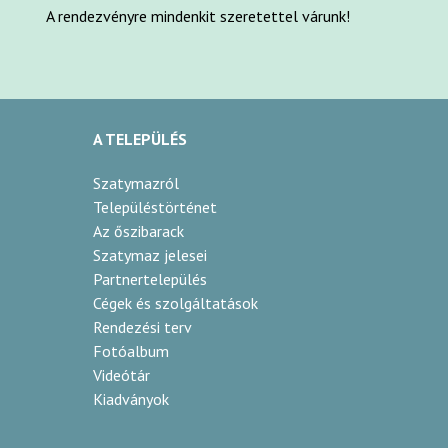
A rendezvényre mindenkit szeretettel várunk!
A TELEPÜLÉS
Szatymazról
Településtörténet
Az őszibarack
Szatymaz jelesei
Partnertelepülés
Cégek és szolgáltatások
Rendezési terv
Fotóalbum
Videótár
Kiadványok