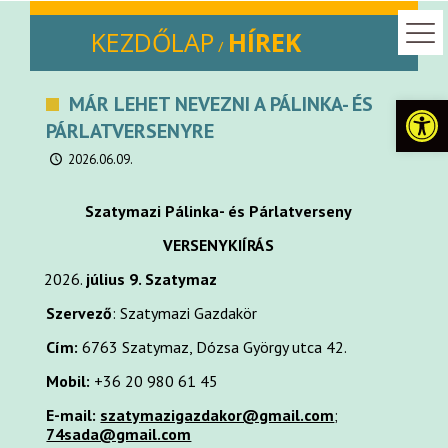
KEZDŐLAP
HÍREK
/
Eszkö
MÁR LEHET NEVEZNI A PÁLINKA- ÉS
PÁRLATVERSENYRE
2026.06.09.
Szatymazi Pálinka- és Párlatverseny
VERSENYKIÍRÁS
július 9. Szatymaz
Szervező
: Szatymazi Gazdakör
Cím:
6763 Szatymaz, Dózsa György utca 42.
Mobil:
+36 20 980 61 45
E-mail:
szatymazigazdakor@gmail.com
;
74sada@gmail.com