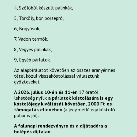
4, Szőlőből készült pálinkák,
5, Törköly, bor, borseprő,
6, Bogyósok,
7, Vadon termők,
8, Vegyes pálinkák,
9, Egyéb párlatok.
Az alapbírálatot követően az összes aranyérmes
tétel közül visszakóstolással választunk
győzteseket.
A 2026. július 10-én és 11-én
17 órától
lehetőség nyílik
a párlatok kóstolására is egy
kóstolójegy kiváltását követően
,
2000 Ft-os
támogatás ellenében
(a jegy mellé egy kóstoló
pohár is jár)
.
A falunapi rendezvényre és a díjátadóra a
belépés díjtalan.