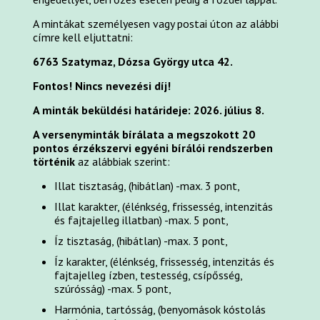
A mintákat személyesen vagy postai úton az alábbi
címre kell eljuttatni:
6763 Szatymaz, Dózsa György utca 42.
Fontos! Nincs nevezési díj!
A minták beküldési határideje: 2026. július 8.
A versenyminták bírálata a megszokott 20
pontos érzékszervi egyéni bírálói rendszerben
történik
az alábbiak szerint:
Illat tisztaság, (hibátlan) -max. 3 pont,
Illat karakter, (élénkség, frissesség, intenzitás
és fajtajelleg illatban) -max. 5 pont,
Íz tisztaság, (hibátlan) -max. 3 pont,
Íz karakter, (élénkség, frissesség, intenzitás és
fajtajelleg ízben, testesség, csípősség,
szúrósság) -max. 5 pont,
Harmónia, tartósság, (benyomások kóstolás