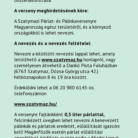
összehasonlítása.
A verseny meghirdetésének köre:
A Szatymazi Párlat- és Pálinkaversenyre
Magyarország egész területéről, és a környező
országokból is lehet nevezni.
A nevezés és a nevezés feltételei:
Nevezni a kitöltött nevezési lappal lehet, amely
letölthető a
www.szatymaz.hu
honlapról, vagy
személyesen átvehető a Dankó Pista Faluházban
(6763 Szatymaz, Dózsa György utca 42.)
hétköznapokon 8 és 19 óra között.
Érdeklődni lehet a 06 20 980 6145-ös
telefonszámon
www.szatymaz.hu/
A versenyre fajtánkként
0,5 liter párlattal,
felcímkézett üvegben lehet nevezni. A benevezett
pálinkák és párlatok eredetét, előállítását igazolni
kell! Magánfőzők esetén párlat előállítási
engedéllyel, bérfőzés esetén pedig a főzdei lappal.