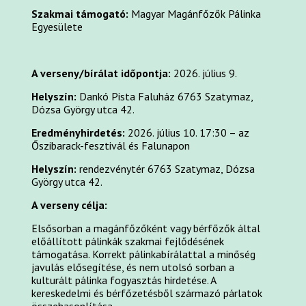
Szakmai támogató:
Magyar Magánfőzők Pálinka
Egyesülete
A verseny/bírálat időpontja:
2026. július 9.
Helyszín:
Dankó Pista Faluház 6763 Szatymaz,
Dózsa György utca 42.
Eredményhirdetés:
2026. július 10. 17:30 – az
Őszibarack-fesztivál és Falunapon
Helyszín:
rendezvénytér 6763 Szatymaz, Dózsa
György utca 42.
A verseny célja:
Elsősorban a magánfőzőként vagy bérfőzők által
előállított pálinkák szakmai fejlődésének
támogatása. Korrekt pálinkabírálattal a minőség
javulás elősegítése, és nem utolsó sorban a
kulturált pálinka fogyasztás hirdetése. A
kereskedelmi és bérfőzetésből származó párlatok