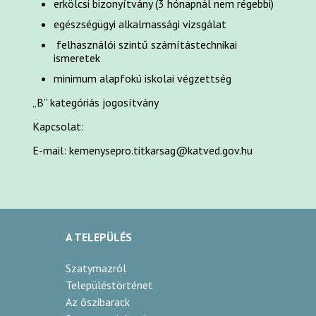
erkölcsi bizonyítvány (3 hónapnál nem régebbi)
egészségügyi alkalmassági vizsgálat
felhasználói szintű számítástechnikai
ismeretek
minimum alapfokú iskolai végzettség
„B” kategóriás jogosítvány
Kapcsolat:
E-mail:
kemenysepro.titkarsag@katved.gov.hu
A TELEPÜLÉS
Szatymazról
Településtörténet
Az őszibarack