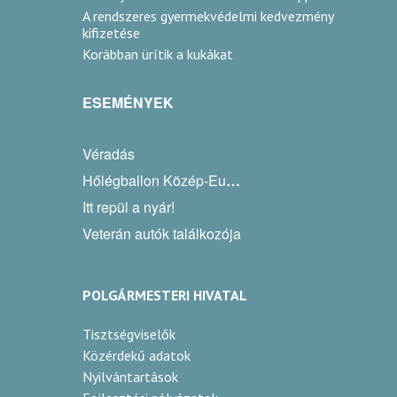
A rendszeres gyermekvédelmi kedvezmény
kifizetése
Korábban ürítik a kukákat
ESEMÉNYEK
Véradás
Hőlégballon Közép-Európa Kupa
Itt repül a nyár!
Veterán autók találkozója
POLGÁRMESTERI HIVATAL
Tisztségviselők
Közérdekű adatok
Nyilvántartások