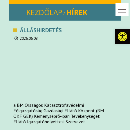
KEZDŐLAP
HÍREK
/
Eszkö
ÁLLÁSHIRDETÉS
2026.06.08.
a BM Országos Katasztrófavédelmi
Főigazgatóság Gazdasági Ellátó Központ (BM
OKF GEK)
Kéményseprő-ipari Tevékenységet
Ellátó Igazgatóhelyettesi Szervezet