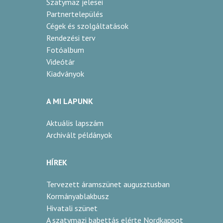
Szatymaz jelesei
Partnertelepülés
Cégek és szolgáltatások
Rendezési terv
Fotóalbum
Videótár
Kiadványok
A MI LAPUNK
Aktuális lapszám
Archivált példányok
HÍREK
Tervezett áramszünet augusztusban
Kormányablakbusz
Hivatali szünet
A szatymazi babettás elérte Nordkappot