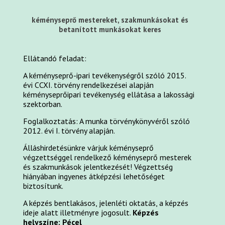
kéményseprő mestereket, szakmunkásokat és
betanított munkásokat keres
Ellátandó feladat:
A kéményseprő-ipari tevékenységről szóló 2015.
évi CCXI. törvény rendelkezései alapján
kéményseprőipari tevékenység ellátása a lakossági
szektorban.
Foglalkoztatás:
A munka törvénykönyvéről szóló
2012. évi I. törvény alapján.
Álláshirdetésünkre várjuk kéményseprő
végzettséggel rendelkező kéményseprő mesterek
és szakmunkások jelentkezését! Végzettség
hiányában ingyenes átképzési lehetőséget
biztosítunk.
A képzés bentlakásos, jelenléti oktatás, a képzés
ideje alatt illetményre jogosult.
Képzés
helyszíne: Pécel