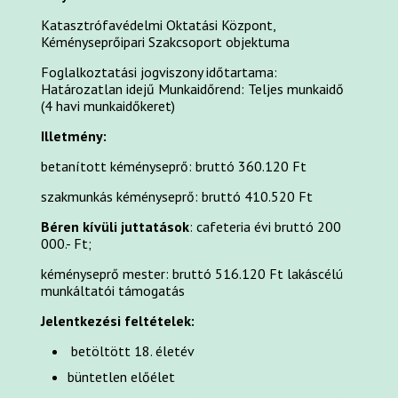
Katasztrófavédelmi Oktatási Központ,
Kéményseprőipari Szakcsoport objektuma
Foglalkoztatási jogviszony időtartama:
Határozatlan idejű
Munkaidőrend:
Teljes munkaidő
(4 havi munkaidőkeret)
Illetmény:
betanított kéményseprő: bruttó 360.120 Ft
szakmunkás kéményseprő: bruttó 410.520 Ft
Béren kívüli juttatások
: cafeteria évi bruttó 200
000.- Ft;
kéményseprő mester: bruttó 516.120 Ft lakáscélú
munkáltatói támogatás
Jelentkezési feltételek:
betöltött 18. életév
büntetlen előélet