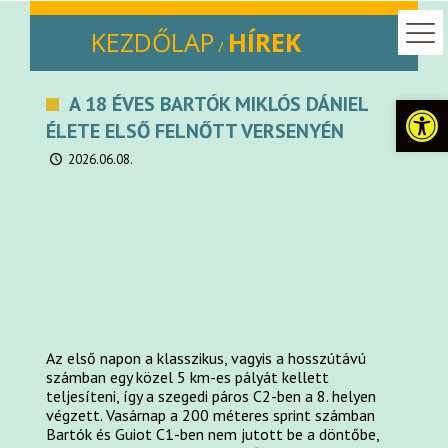
KEZDŐLAP
HÍREK
/
Eszkö
A 18 ÉVES BARTÓK MIKLÓS DÁNIEL
ÉLETE ELSŐ FELNŐTT VERSENYÉN
2026.06.08.
Az első napon a klasszikus, vagyis a hosszútávú
számban egy közel 5 km-es pályát kellett
teljesíteni, így a szegedi páros C2-ben a 8. helyen
végzett. Vasárnap a 200 méteres sprint számban
Bartók és Guiot C1-ben nem jutott be a döntőbe,