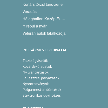
Kortárs törzsi tánc-zene
Véradás
Hőlégballon Közép-Európa Kupa
Itt repül a nyár!
Veterán autók találkozója
POLGÁRMESTERI HIVATAL
Tisztségviselők
Közérdekű adatok
Nyilvántartások
Fejlesztési pályázatok
Nyomtatványok
Polgármesteri döntések
Elektronikus ügyintézés