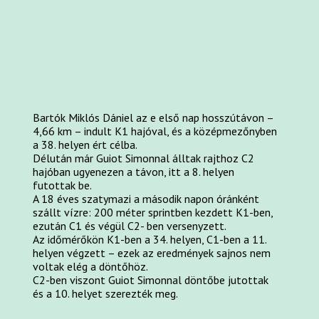
Bartók Miklós Dániel az e első nap hosszútávon –
4,66 km – indult K1 hajóval, és a középmezőnyben
a 38. helyen ért célba.
Délután már Guiot Simonnal álltak rajthoz C2
hajóban ugyenezen a távon, itt a 8. helyen
futottak be.
A 18 éves szatymazi a második napon óránként
szállt vízre: 200 méter sprintben kezdett K1-ben,
ezután C1 és végül C2- ben versenyzett.
Az időmérőkön K1-ben a 34. helyen, C1-ben a 11.
helyen végzett – ezek az eredmények sajnos nem
voltak elég a döntőhöz.
C2-ben viszont Guiot Simonnal döntőbe jutottak
és a 10. helyet szerezték meg.