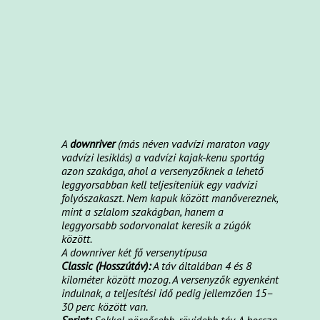
A
downriver
(más néven vadvízi maraton vagy
vadvízi lesiklás) a vadvízi kajak-kenu sportág
azon szakága, ahol a versenyzőknek a lehető
leggyorsabban kell teljesíteniük egy vadvízi
folyószakaszt. Nem kapuk között manővereznek,
mint a szlalom szakágban, hanem a
leggyorsabb sodorvonalat keresik a zúgók
között.
A downriver két fő versenytípusa
Classic (Hosszútáv):
A táv általában 4 és 8
kilométer között mozog. A versenyzők egyenként
indulnak, a teljesítési idő pedig jellemzően 15–
30 perc között van.
Sprint:
Sokkal pörgősebb, rövidebb táv. A hossza