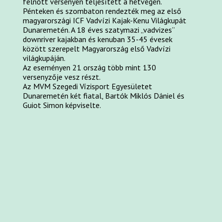
felnőtt versenyén teljesített a hétvégén.
Pénteken és szombaton rendezték meg az első
magyarországi ICF Vadvízi Kajak-Kenu Világkupát
Dunaremetén. A 18 éves szatymazi „vadvizes”
downriver kajakban és kenuban 35-45 évesek
között szerepelt Magyarország első Vadvízi
világkupáján.
Az eseményen 21 ország több mint 130
versenyzője vesz részt.
Az MVM Szegedi Vízisport Egyesületet
Dunaremetén két fiatal, Bartók Miklós Dániel és
Guiot Simon képviselte.