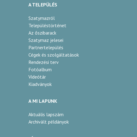
A TELEPÜLÉS
Szatymazról
Településtörténet
Az őszibarack
Szatymaz jelesei
Partnertelepülés
Cégek és szolgáltatások
Rendezési terv
Fotóalbum
Videótár
Kiadványok
A MI LAPUNK
Aktuális lapszám
Archivált példányok