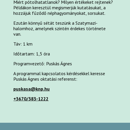
Miért pótolhatatlanok? Milyen értékeket rejtenek?
Példákon keresztül megismerjük kutatásukat, a
hozzájuk fűződő néphagyományokat, sorsukat.
Ezután könnyű sétát teszünk a Szatymazi-
halomhoz, amelynek szintén érdekes története
van.
Táv: 1 km
Időtartam: 1,5 óra
Programvezető: Puskás Ágnes
A programmal kapcsolatos kérdésekkel keresse
Puskás Ágnes oktatási referenst:
puskasa@knp.hu
+3670/383-1222