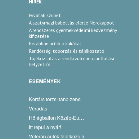
HÍREK
Hivatali szünet
A szatymazi babettás elérte Nordkappot
A rendszeres gyermekvédelmi kedvezmény
kifizetése
Korábban ürítik a kukákat
Rendőrségi toborzás és tájékoztató
Tájékoztatás a rendkívüli energiaellátási
helyzetről
ESEMÉNYEK
Kortárs törzsi tánc-zene
Véradás
Hőlégballon Közép-Európa Kupa
Itt repül a nyár!
Veterán autók találkozója