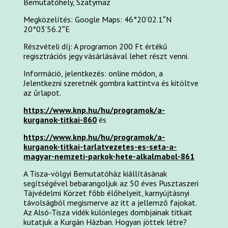
Bemutatóhely, Szatymaz
Megközelítés: Google Maps: 46°20’02.1″N
20°03’56.2″E
Részvételi díj: A programon 200 Ft értékű
regisztrációs jegy vásárlásával lehet részt venni.
Információ, jelentkezés: online módon, a
Jelentkezni szeretnék gombra kattintva és kitöltve
az űrlapot.
https://www.knp.hu/hu/programok/a-
kurganok-titkai-860
és
https://www.knp.hu/hu/programok/a-
kurganok-titkai-tarlatvezetes-es-seta-a-
magyar-nemzeti-parkok-hete-alkalmabol-861
A Tisza-völgyi Bemutatóház kiállításának
segítségével bebarangoljuk az 50 éves Pusztaszeri
Tájvédelmi Körzet főbb élőhelyeit, karnyújtásnyi
távolságból megismerve az itt a jellemző fajokat.
Az Alsó-Tisza vidék különleges dombjainak titkait
kutatjuk a Kurgán Házban. Hogyan jöttek létre?