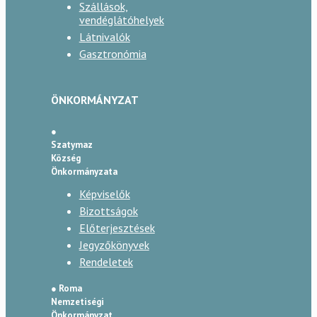
Szállások,
vendéglátóhelyek
Látnivalók
Gasztronómia
ÖNKORMÁNYZAT
●
Szatymaz
Község
Önkormányzata
Képviselők
Bizottságok
Előterjesztések
Jegyzőkönyvek
Rendeletek
● Roma
Nemzetiségi
Önkormányzat