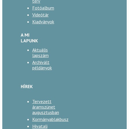
terv
Fotóalbum
Videótár
Kiadványok
A MI
LAPUNK
Aktuális
lapszám
Archivált
példányok
HÍREK
Tervezett
áramszünet
augusztusban
Kormányablakbusz
Hivatali