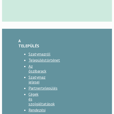
A
TELEPÜLÉS
Szatymazról
Településtörténet
Az
őszibarack
Szatymaz
jelesei
Partnertelepülés
Cégek
és
szolgáltatások
Rendezési