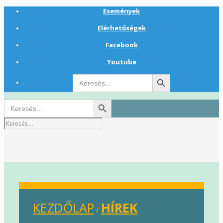
Események
Elérhetőségek
Facebook
Youtube
Search Button
Search
for:
Search Button
Search
for:
KEZDŐLAP
HÍREK
/