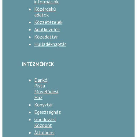
információk
Közérdekű
adatok
Közzétételek
Adatkezelés
Közadattár
Hulladéknaptár
INTÉZMÉNYEK
Dankó
Pista
Művelődési
Ház
Könyvtár
Egészségház
Gondozási
Központ
Általános