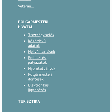
Veterán autók találkozója
POLGÁRMESTERI
HIVATAL
Tisztségviselők
Közérdekű
adatok
Nyilvántartások
Fejlesztési
pályázatok
Nyomtatványok
Polgármesteri
döntések
Elektronikus
ügyintézés
TURISZTIKA