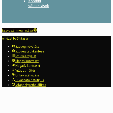
Korábbi
választások
Megszakítás
Eszköztár megnyitása
A nézet beállításai
Szöveg növelése
Szöveg csökkentése
Szürkeárnyalat
Magas kontraszt
Negatív kontraszt
Világos háttér
Linkek aláhúzása
Olvasható betűtípus
Alaphelyzetbe állítás