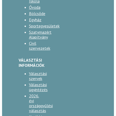
Iskola
Óvoda
Bölcsőde
Egyház
Sportegyesületek
Szatymazért
Alapítvány
Civil
szervezetek
VÁLASZTÁSI
INFORMÁCIÓK
Választási
szervek
Választási
ügyintézés
2026.
évi
országgyűlési
választás