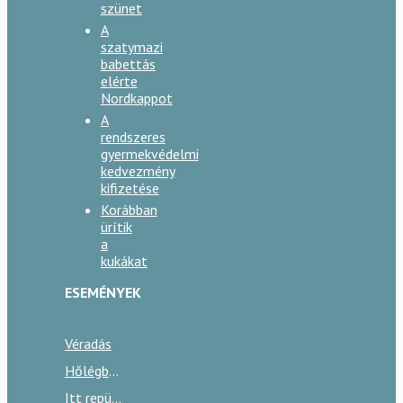
szünet
A
szatymazi
babettás
elérte
Nordkappot
A
rendszeres
gyermekvédelmi
kedvezmény
kifizetése
Korábban
ürítik
a
kukákat
ESEMÉNYEK
Véradás
Hőlégballon Közép-Európa Kupa
Itt repül a nyár!