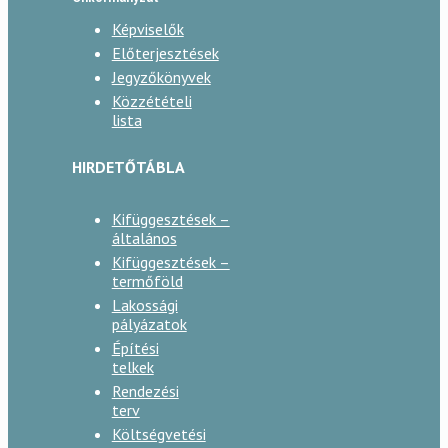
Képviselők
Előterjesztések
Jegyzőkönyvek
Közzétételi
lista
HIRDETŐTÁBLA
Kifüggesztések –
általános
Kifüggesztések –
termőföld
Lakossági
pályázatok
Építési
telkek
Rendezési
terv
Költségvetési