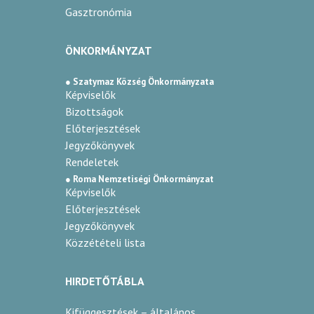
Gasztronómia
ÖNKORMÁNYZAT
● Szatymaz Község Önkormányzata
Képviselők
Bizottságok
Előterjesztések
Jegyzőkönyvek
Rendeletek
● Roma Nemzetiségi Önkormányzat
Képviselők
Előterjesztések
Jegyzőkönyvek
Közzétételi lista
HIRDETŐTÁBLA
Kifüggesztések – általános