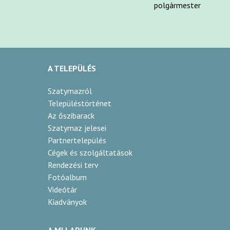
polgármester
A TELEPÜLÉS
Szatymazról
Településtörténet
Az őszibarack
Szatymaz jelesei
Partnertelepülés
Cégek és szolgáltatások
Rendezési terv
Fotóalbum
Videótár
Kiadványok
A MI LAPUNK