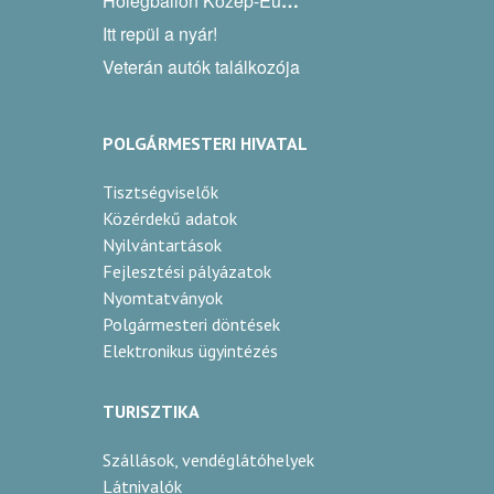
Hőlégballon Közép-Európa Kupa
Itt repül a nyár!
Veterán autók találkozója
POLGÁRMESTERI HIVATAL
Tisztségviselők
Közérdekű adatok
Nyilvántartások
Fejlesztési pályázatok
Nyomtatványok
Polgármesteri döntések
Elektronikus ügyintézés
TURISZTIKA
Szállások, vendéglátóhelyek
Látnivalók