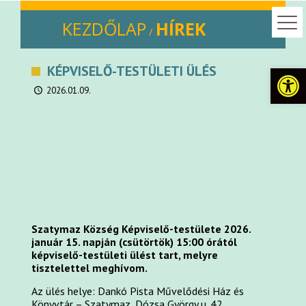
KEZDŐLAP
HÍREK
/
Eszkö
KÉPVISELŐ-TESTÜLETI ÜLÉS
2026.01.09.
Szatymaz Község Képviselő-testülete 2026.
január 15. napján (csütörtök) 15:00 órától
képviselő-testületi ülést tart, melyre
tisztelettel meghívom.
Az ülés helye: Dankó Pista Művelődési Ház és
Könyvtár – Szatymaz, Dózsa György u. 42.