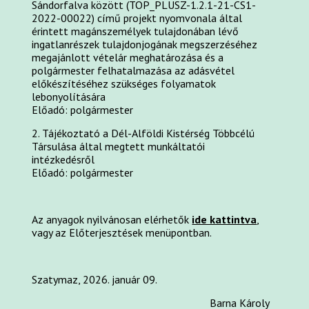
Sándorfalva között (TOP_PLUSZ-1.2.1-21-CS1-
2022-00022) című projekt nyomvonala által
érintett magánszemélyek tulajdonában lévő
ingatlanrészek tulajdonjogának megszerzéséhez
megajánlott vételár meghatározása és a
polgármester felhatalmazása az adásvétel
előkészítéséhez szükséges folyamatok
lebonyolítására
Előadó: polgármester
2. Tájékoztató a Dél-Alföldi Kistérség Többcélú
Társulása által megtett munkáltatói
intézkedésről
Előadó: polgármester
Az anyagok nyilvánosan elérhetők
ide kattintva
,
vagy az Előterjesztések menüpontban.
Szatymaz, 2026. január 09.
Barna Károly