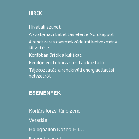
HÍREK
Hivatali szünet
A szatymazi babettás elérte Nordkappot
A rendszeres gyermekvédelmi kedvezmény
kifizetése
Korábban ürítik a kukákat
Rendőrségi toborzás és tájékoztató
Tájékoztatás a rendkívüli energiaellátási
helyzetről
ESEMÉNYEK
Kortárs törzsi tánc-zene
Véradás
Hőlégballon Közép-Európa Kupa
Itt repül a nyár!