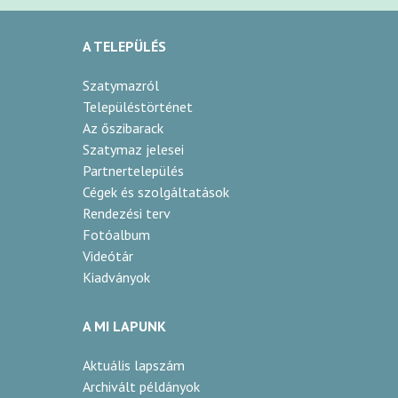
A TELEPÜLÉS
Szatymazról
Településtörténet
Az őszibarack
Szatymaz jelesei
Partnertelepülés
Cégek és szolgáltatások
Rendezési terv
Fotóalbum
Videótár
Kiadványok
A MI LAPUNK
Aktuális lapszám
Archivált példányok