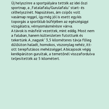
Új helyszínre a sportpályára tették az idei őszi
sportnap, a „Fatalafalu/Gurulafalu” start- és
célhelyszínét. Napsütéses, ám csípős volt
vasárnap reggel, így még jól is esett egy kis
toporgás a sportklub büféjében az egészégügyi
vizsgálatra, vérnyomásmérésre várva.
A távok is másfelé vezettek, mint eddig. Most nem
a faluban, hanem külterületen futottunk és
tekertünk. A „nagyok” 3,5 kilométeres távja főleg
dűlőúton haladt, homokos, viszonylag nehéz, itt-
ott terepfutásos mehézséggel. A bicajosok végig
kerékpárúton gurultak, a temetőnél visszafordulva
teljesítették az 5 kilométert.