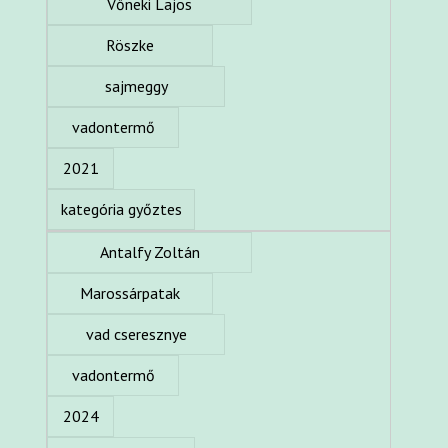
Vőneki Lajos
Röszke
sajmeggy
vadontermő
2021
kategória győztes
Antalfy Zoltán
Marossárpatak
vad cseresznye
vadontermő
2024