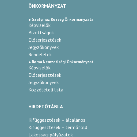
2024
ÖNKORMÁNYZAT
arany
● Szatymaz Község Önkormányzata
Képviselők
Kasza László
Bizottságok
Előterjesztések
Temerin
Jegyzőkönyvek
faeper fehér
Rendeletek
● Roma Nemzetiségi Önkormányzat
bogyós
Képviselők
Előterjesztések
2024
Jegyzőkönyvek
Közzétételi lista
arany
Kovács Sándor
HIRDETŐTÁBLA
Csanádapáca
Kifüggesztések – általános
Kifüggesztések – termőföld
pándi meggy
Lakossági pályázatok