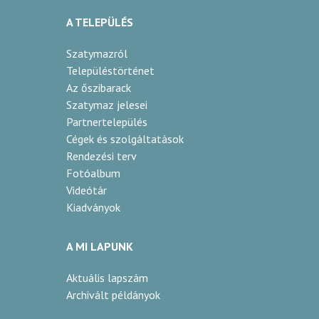
kökény
A TELEPÜLÉS
vadontermő
Szatymazról
Településtörténet
2024
Az őszibarack
Szatymaz jelesei
arany
Partnertelepülés
Cégek és szolgáltatások
Feketics László
Rendezési terv
Káposztásszentmiklós
Fotóalbum
Videótár
törköly
Kiadványok
törköly
A MI LAPUNK
2023
Aktuális lapszám
arany
Archivált példányok
Feketics László