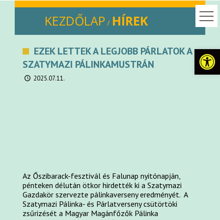
KEZDŐLAP
HÍREK
/
Eszkö
EZEK LETTEK A LEGJOBB PÁRLATOK A
SZATYMAZI PÁLINKAMUSTRÁN
2025.07.11.
Az Őszibarack-fesztivál és Falunap nyitónapján,
pénteken délután ötkor hirdették ki a Szatymazi
Gazdakör szervezte pálinkaverseny eredményét. A
Szatymazi Pálinka- és Párlatverseny csütörtöki
zsűrizését a Magyar Magánfőzők Pálinka