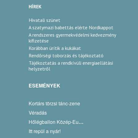
HÍREK
Káposztásszentmiklós
Hivatali szünet
körte
A szatymazi babettás elérte Nordkappot
A rendszeres gyermekvédelmi kedvezmény
almatermésűek
kifizetése
Korábban ürítik a kukákat
2024
Rendőrségi toborzás és tájékoztató
arany
Tájékoztatás a rendkívüli energiaellátási
helyzetről
György Zoltán
ESEMÉNYEK
Szováta
birs
Kortárs törzsi tánc-zene
Véradás
almatermésűek
Hőlégballon Közép-Európa Kupa
2023
Itt repül a nyár!