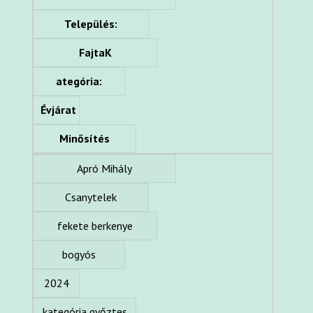
Település:
FajtaK
ategória:
Évjárat
Minősítés
Apró Mihály
Csanytelek
fekete berkenye
bogyós
2024
kategória győztes