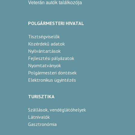
arany
Veterán autók találkozója
György Zoltán
POLGÁRMESTERI HIVATAL
Szováta
Tisztségviselők
vadcseresznye likőr
Közérdekű adatok
egyéb
Nyilvántartások
Fejlesztési pályázatok
2024
Nyomtatványok
Polgármesteri döntések
arany
Elektronikus ügyintézés
György Zoltán
TURISZTIKA
Szováta
Szállások, vendéglátóhelyek
törköly verduzza
Látnivalók
Gasztronómia
törköly