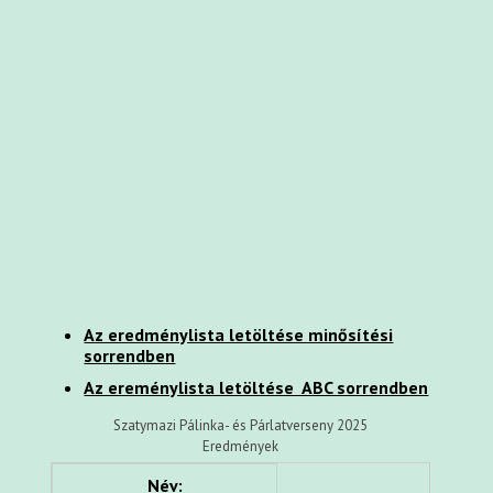
Az eredménylista letöltése minősítési
sorrendben
Az ereménylista letöltése ABC sorrendben
Szatymazi Pálinka- és Párlatverseny 2025
Eredmények
Név: