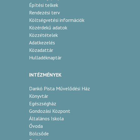
csonthéjas
Építési telkek
Rendezési terv
2025
Költségvetési információk
Közérdekű adatok
arany
Közzétételek
Adatkezelés
Kovács Sándor
Közadattár
Csanádapáca
Hulladéknaptár
szőlő aletta
INTÉZMÉNYEK
szőlő
Dankó Pista Művelődési Ház
2024
Könyvtár
Egészségház
arany
Gondozási Központ
Általános Iskola
Kulacsik János
Óvoda
Bölcsőde
Szeged