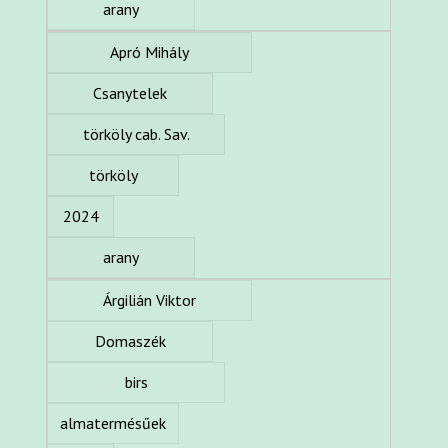
arany
Apró Mihály
Csanytelek
törköly cab. Sav.
törköly
2024
arany
Árgilián Viktor
Domaszék
birs
almatermésűek