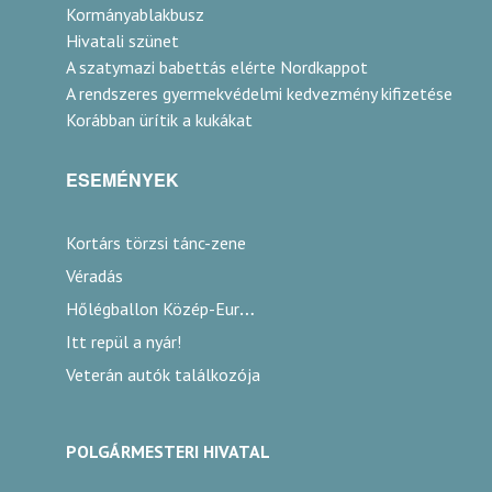
Kormányablakbusz
Hivatali szünet
A szatymazi babettás elérte Nordkappot
A rendszeres gyermekvédelmi kedvezmény kifizetése
Korábban ürítik a kukákat
ESEMÉNYEK
Kortárs törzsi tánc-zene
Véradás
Hőlégballon Közép-Európa Kupa
Itt repül a nyár!
Veterán autók találkozója
POLGÁRMESTERI HIVATAL