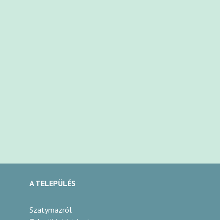
A TELEPÜLÉS
Szatymazról