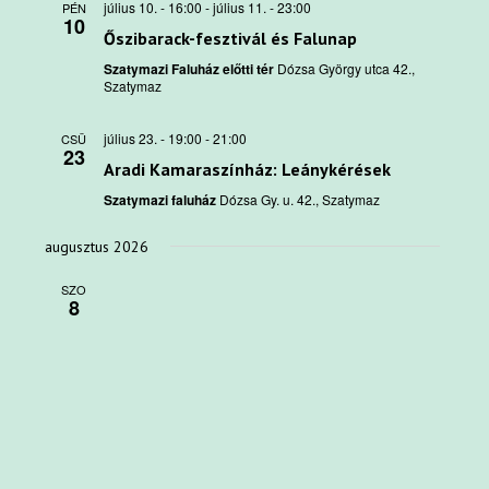
július 10. - 16:00
-
július 11. - 23:00
PÉN
10
Őszibarack-fesztivál és Falunap
Szatymazi Faluház előtti tér
Dózsa György utca 42.,
Szatymaz
július 23. - 19:00
-
21:00
CSÜ
23
Aradi Kamaraszínház: Leánykérések
Szatymazi faluház
Dózsa Gy. u. 42., Szatymaz
augusztus 2026
SZO
8