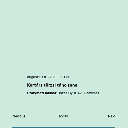
augusztus 8. - 20:00
-
21:30
Kortárs törzsi tánc-zene
Szatymazi faluház
Dózsa Gy. u. 42., Szatymaz
Events
Events
Previous
Today
Next