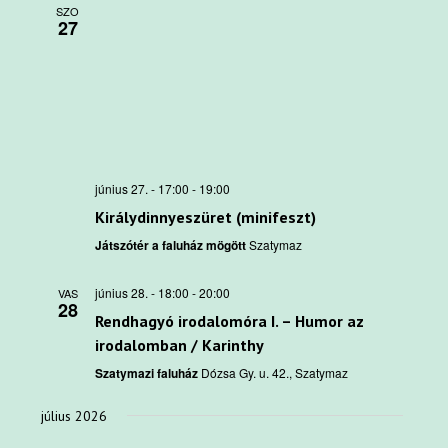
SZO
27
június 27. - 17:00
-
19:00
Királydinnyeszüret (minifeszt)
Játszótér a faluház mögött
Szatymaz
június 28. - 18:00
-
20:00
VAS
28
Rendhagyó irodalomóra I. – Humor az
irodalomban / Karinthy
Szatymazi faluház
Dózsa Gy. u. 42., Szatymaz
július 2026