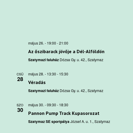
május 26. - 19:00
-
21:00
Az őszibarack jövője a Dél-Alföldön
Szatymazi faluház
Dózsa Gy. u. 42., Szatymaz
május 28. - 13:30
-
15:30
CSÜ
28
Véradás
Szatymazi faluház
Dózsa Gy. u. 42., Szatymaz
május 30. - 09:30
-
18:30
SZO
30
Pannon Pump Track Kupasorozat
Szatymaz SE sportpálya
József A. u. 1., Szatymaz