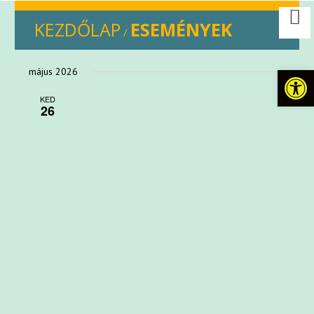
KEZDŐLAP
ESEMÉNYEK
/
Eszkö
május 2026
KED
26