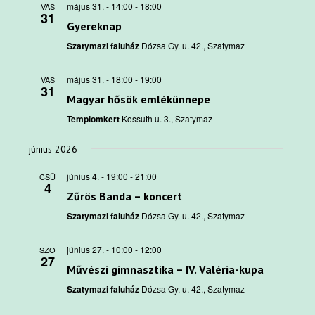
május 31. - 14:00
-
18:00
VAS
31
Gyereknap
Szatymazi faluház
Dózsa Gy. u. 42., Szatymaz
május 31. - 18:00
-
19:00
VAS
31
Magyar hősök emlékünnepe
Templomkert
Kossuth u. 3., Szatymaz
június 2026
június 4. - 19:00
-
21:00
CSÜ
4
Zűrös Banda – koncert
Szatymazi faluház
Dózsa Gy. u. 42., Szatymaz
június 27. - 10:00
-
12:00
SZO
27
Művészi gimnasztika – IV. Valéria-kupa
Szatymazi faluház
Dózsa Gy. u. 42., Szatymaz