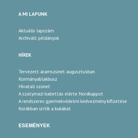
A MI LAPUNK
Aktuális lapszám
Archivált példányok
HÍREK
Tervezett áramszünet augusztusban
Kormányablakbusz
Hivatali szünet
A szatymazi babettás elérte Nordkappot
A rendszeres gyermekvédelmi kedvezmény kifizetése
Korábban ürítik a kukákat
ESEMÉNYEK