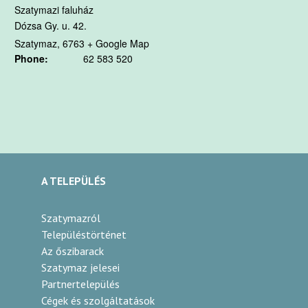
Szatymazi faluház
Dózsa Gy. u. 42.
Szatymaz
,
6763
+ Google Map
Phone:
62 583 520
A TELEPÜLÉS
Szatymazról
Településtörténet
Az őszibarack
Szatymaz jelesei
Partnertelepülés
Cégek és szolgáltatások