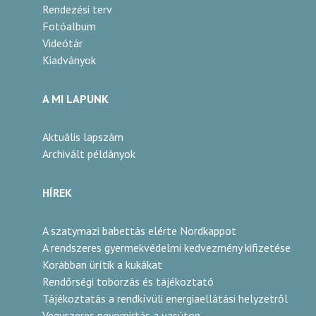
Rendezési terv
Fotóalbum
Videótár
Kiadványok
A MI LAPUNK
Aktuális lapszám
Archivált példányok
HÍREK
A szatymazi babettás elérte Nordkappot
A rendszeres gyermekvédelmi kedvezmény kifizetése
Korábban ürítik a kukákat
Rendőrségi toborzás és tájékoztató
Tájékoztatás a rendkívüli energiaellátási helyzetről
Vegyszeres ngyomirtás a vasúton