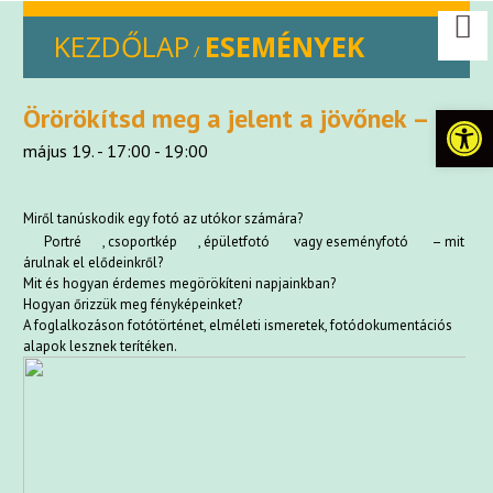
KEZDŐLAP
ESEMÉNYEK
/
Eszkö
Örörökítsd meg a jelent a jövőnek – II.
május 19. - 17:00
-
19:00
Miről tanúskodik egy fotó az utókor számára?
Portré
, csoportkép
, épületfotó
vagy eseményfotó
– mit
árulnak el elődeinkről?
Mit és hogyan érdemes megörökíteni napjainkban?
Hogyan őrizzük meg fényképeinket?
A foglalkozáson fotótörténet, elméleti ismeretek, fotódokumentációs
alapok lesznek terítéken.