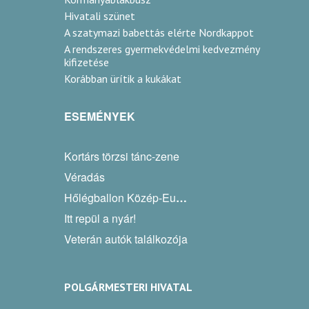
Hivatali szünet
A szatymazi babettás elérte Nordkappot
A rendszeres gyermekvédelmi kedvezmény
kifizetése
Korábban ürítik a kukákat
ESEMÉNYEK
Kortárs törzsi tánc-zene
Véradás
Hőlégballon Közép-Európa Kupa
Itt repül a nyár!
Veterán autók találkozója
POLGÁRMESTERI HIVATAL