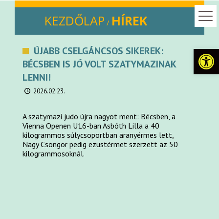
KEZDŐLAP
HÍREK
/
Eszkö
ÚJABB CSELGÁNCSOS SIKEREK:
BÉCSBEN IS JÓ VOLT SZATYMAZINAK
LENNI!
2026.02.23.
A szatymazi judo újra nagyot ment: Bécsben, a
Vienna Openen U16-ban Asbóth Lilla a 40
kilogrammos súlycsoportban aranyérmes lett,
Nagy Csongor pedig ezüstérmet szerzett az 50
kilogrammosoknál.