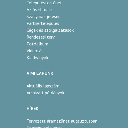
Településtörténet
Az őszibarack
Szatymaz jelesei
Partnertelepülés
Cégek és szolgáltatások
Rendezési terv
Fotóalbum
Videótár
Kiadványok
A MI LAPUNK
Aktuális lapszám
Archivált példányok
HÍREK
Tervezett áramszünet augsuztusban
Kormányablakbusz