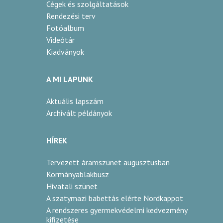
Cégek és szolgáltatások
Rendezési terv
Fotóalbum
Videótár
Kiadványok
A MI LAPUNK
Aktuális lapszám
Archivált példányok
HÍREK
Tervezett áramszünet augusztusban
Kormányablakbusz
Hivatali szünet
A szatymazi babettás elérte Nordkappot
A rendszeres gyermekvédelmi kedvezmény
kifizetése