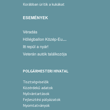
Korábban ürítik a kukákat
ESEMÉNYEK
Véradás
Hőlégballon Közép-Európa Kupa
Itt repül a nyár!
Veterán autók találkozója
POLGÁRMESTERI HIVATAL
Tisztségviselők
Közérdekű adatok
Nyilvántartások
Fejlesztési pályázatok
Nyomtatványok