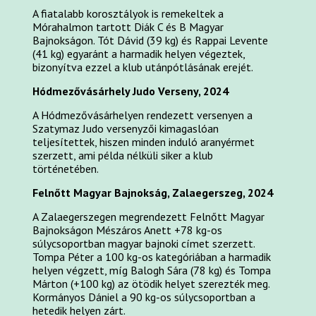
A fiatalabb korosztályok is remekeltek a
Mórahalmon tartott Diák C és B Magyar
Bajnokságon. Tót Dávid (39 kg) és Rappai Levente
(41 kg) egyaránt a harmadik helyen végeztek,
bizonyítva ezzel a klub utánpótlásának erejét.
Hódmezővásárhely Judo Verseny, 2024
A Hódmezővásárhelyen rendezett versenyen a
Szatymaz Judo versenyzői kimagaslóan
teljesítettek, hiszen minden induló aranyérmet
szerzett, ami példa nélküli siker a klub
történetében.
Felnőtt Magyar Bajnokság, Zalaegerszeg, 2024
A Zalaegerszegen megrendezett Felnőtt Magyar
Bajnokságon Mészáros Anett +78 kg-os
súlycsoportban magyar bajnoki címet szerzett.
Tompa Péter a 100 kg-os kategóriában a harmadik
helyen végzett, míg Balogh Sára (78 kg) és Tompa
Márton (+100 kg) az ötödik helyet szerezték meg.
Kormányos Dániel a 90 kg-os súlycsoportban a
hetedik helyen zárt.