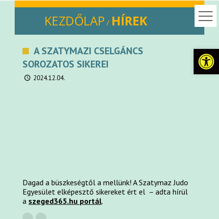
KEZDŐLAP
HÍREK
/
Eszkö
A SZATYMAZI CSELGÁNCS
SOROZATOS SIKEREI
2024.12.04.
Dagad a büszkeségtől a mellünk! A Szatymaz Judo
Egyesület elképesztő sikereket ért el – adta hírül
a
szeged365.hu portál
.