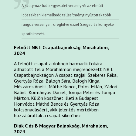
A Szatymaz Judo Egyesület versenyzői az elmúlt
időszakban kiemelkedő teljesítményt nyújtottak több
rangos versenyen, öregbítve ezzel Szeged és környéke
sporthírnevét.
Felnőtt NB I. Csapatbajnokság, Mórahalom,
2024
A felnőtt csapat a dobogó harmadik fokára
állhatott fel a Mórahalmon megrendezett NB I.
Csapatbajnokságon. A csapat tagjai: Szekeres Réka,
Gyertyás Róza, Balogh Sára, Balogh Kinga,
Mészáros Anett, Máthé Bence, Pölös Milán, Zádori
Bálint, Kormányos Dániel, Tompa Péter és Tompa
Márton. Külön köszönet illeti a Budapest
Honvédot Máthé Bence és Gyertyás Róza
kölcsönadásáért, akik jelentős mértékben
hozzájárultak a csapat sikeréhez.
Diák C és B Magyar Bajnokság, Mórahalom,
2024